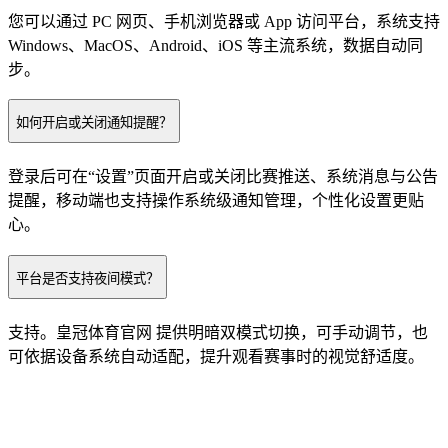
您可以通过 PC 网页、手机浏览器或 App 访问平台，系统支持
Windows、MacOS、Android、iOS 等主流系统，数据自动同
步。
如何开启或关闭通知提醒？
登录后可在“设置”页面开启或关闭比赛推送、系统消息与公告
提醒，移动端也支持操作系统级通知管理，个性化设置更贴
心。
平台是否支持夜间模式？
支持。皇冠体育官网 提供明暗双模式切换，可手动调节，也
可依据设备系统自动适配，提升观看赛事时的视觉舒适度。