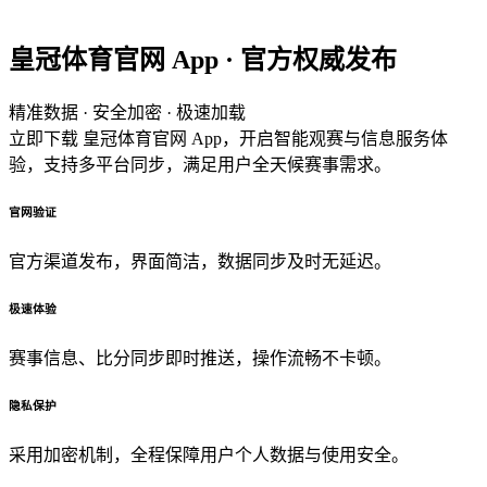
皇冠体育官网 App · 官方权威发布
精准数据 · 安全加密 · 极速加载
立即下载 皇冠体育官网 App，开启智能观赛与信息服务体
验，支持多平台同步，满足用户全天候赛事需求。
官网验证
官方渠道发布，界面简洁，数据同步及时无延迟。
极速体验
赛事信息、比分同步即时推送，操作流畅不卡顿。
隐私保护
采用加密机制，全程保障用户个人数据与使用安全。