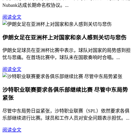
Nubank达成长期命名权协议。...
阅读全文
伊朗女足在亚洲杯上对国家和亲人感到关切与悲伤
伊朗女足球员在亚洲杯比赛中表示，球队对国家的局势感到担
忧与悲痛。在首场比赛中，球队未在国歌奏响时合唱。...
阅读全文
沙特职业联赛要求各俱乐部继续比赛 尽管中东局势
紧张
尽管中东局势日益紧张，沙特职业联赛（SPL）依然要求各俱
乐部继续进行比赛。球员和工作人员对安全问题表示担忧。...
阅读全文