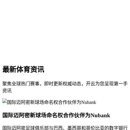
最新体育资讯
聚焦全球热门赛事，即时更新权威动态，开云为您呈现第一手
资讯
国际迈阿密新球场命名权合作伙伴为Nubank
国际迈阿密足球俱乐部与巴西、墨西哥和哥伦比亚的数字银行