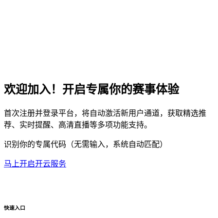
欢迎加入！开启专属你的赛事体验
首次注册并登录平台，将自动激活新用户通道，获取精选推
荐、实时提醒、高清直播等多项功能支持。
识别你的专属代码（无需输入，系统自动匹配）
马上开启开云服务
快速入口