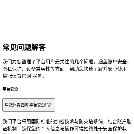
常见问题解答
我们为您整理了平台用户最关注的几个问题，涵盖账户安全、
隐私保护、设备兼容性等方面，帮助您快速了解并安心使用
皇冠体育官网 服务。
平台安全
皇冠体育官网 平台安全吗？
我们平台采用国际标准的加密技术与防火墙系统，结合账户验
证机制，确保您的个人信息与操作环境始终处于安全保护状