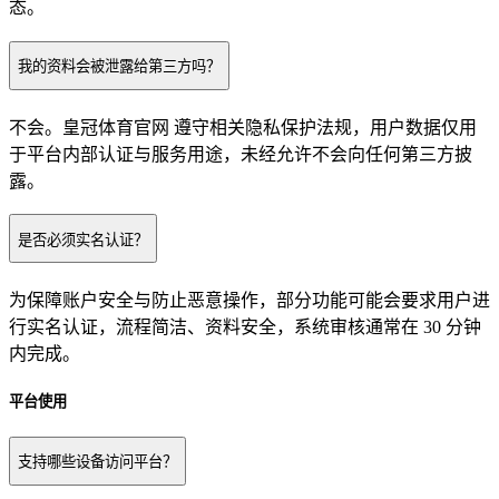
态。
我的资料会被泄露给第三方吗？
不会。皇冠体育官网 遵守相关隐私保护法规，用户数据仅用
于平台内部认证与服务用途，未经允许不会向任何第三方披
露。
是否必须实名认证？
为保障账户安全与防止恶意操作，部分功能可能会要求用户进
行实名认证，流程简洁、资料安全，系统审核通常在 30 分钟
内完成。
平台使用
支持哪些设备访问平台？