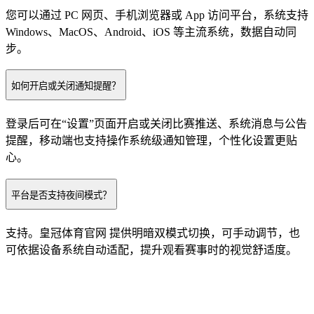
您可以通过 PC 网页、手机浏览器或 App 访问平台，系统支持
Windows、MacOS、Android、iOS 等主流系统，数据自动同
步。
如何开启或关闭通知提醒？
登录后可在“设置”页面开启或关闭比赛推送、系统消息与公告
提醒，移动端也支持操作系统级通知管理，个性化设置更贴
心。
平台是否支持夜间模式？
支持。皇冠体育官网 提供明暗双模式切换，可手动调节，也
可依据设备系统自动适配，提升观看赛事时的视觉舒适度。