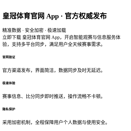
皇冠体育官网 App · 官方权威发布
精准数据 · 安全加密 · 极速加载
立即下载 皇冠体育官网 App，开启智能观赛与信息服务体
验，支持多平台同步，满足用户全天候赛事需求。
官网验证
官方渠道发布，界面简洁，数据同步及时无延迟。
极速体验
赛事信息、比分同步即时推送，操作流畅不卡顿。
隐私保护
采用加密机制，全程保障用户个人数据与使用安全。