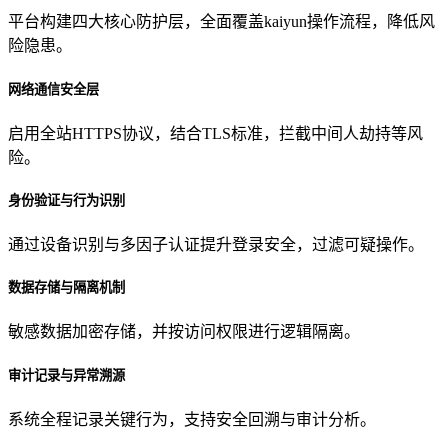
平台构建四大核心防护层，全面覆盖kaiyun操作流程，降低风
险隐患。
网络通信安全层
启用全站HTTPS协议，结合TLS标准，拦截中间人劫持等风
险。
身份验证与行为识别
通过设备识别与多因子认证提升登录安全，过滤可疑操作。
数据存储与隔离机制
敏感数据加密存储，并按访问权限进行逻辑隔离。
审计记录与异常溯源
系统全程记录关键行为，支持安全回溯与审计分析。