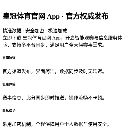
皇冠体育官网 App · 官方权威发布
精准数据 · 安全加密 · 极速加载
立即下载 皇冠体育官网 App，开启智能观赛与信息服务体
验，支持多平台同步，满足用户全天候赛事需求。
官网验证
官方渠道发布，界面简洁，数据同步及时无延迟。
极速体验
赛事信息、比分同步即时推送，操作流畅不卡顿。
隐私保护
采用加密机制，全程保障用户个人数据与使用安全。