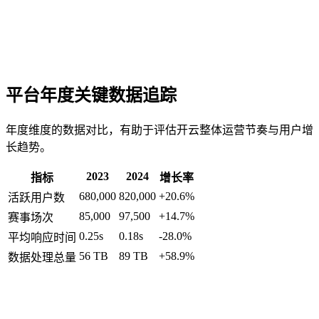
平台年度关键数据追踪
年度维度的数据对比，有助于评估开云整体运营节奏与用户增
长趋势。
2023
2024
指标
增长率
680,000
820,000
+20.6%
活跃用户数
85,000
97,500
+14.7%
赛事场次
0.25s
0.18s
-28.0%
平均响应时间
56 TB
89 TB
+58.9%
数据处理总量