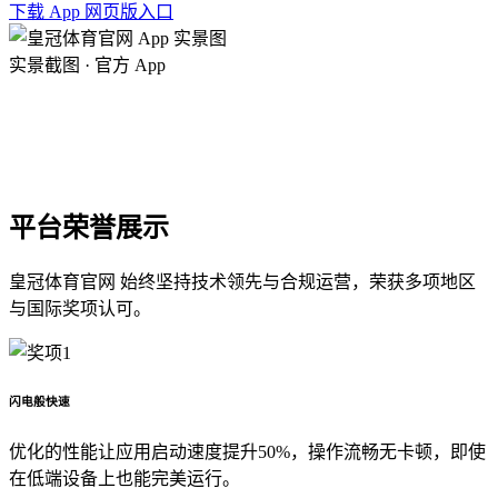
下载 App
网页版入口
实景截图 · 官方 App
平台荣誉展示
皇冠体育官网 始终坚持技术领先与合规运营，荣获多项地区
与国际奖项认可。
闪电般快速
优化的性能让应用启动速度提升50%，操作流畅无卡顿，即使
在低端设备上也能完美运行。