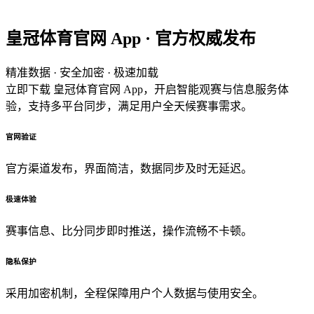
皇冠体育官网 App · 官方权威发布
精准数据 · 安全加密 · 极速加载
立即下载 皇冠体育官网 App，开启智能观赛与信息服务体
验，支持多平台同步，满足用户全天候赛事需求。
官网验证
官方渠道发布，界面简洁，数据同步及时无延迟。
极速体验
赛事信息、比分同步即时推送，操作流畅不卡顿。
隐私保护
采用加密机制，全程保障用户个人数据与使用安全。