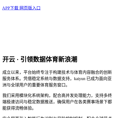
APP下载
网页版入口
开云 · 引领数据体育新浪潮
成立以来，平台始终专注于构建技术与体育内容融合的创新
服务体系。凭借稳定系统与数据支持，kaiyun 已成为面向亚
洲与全球用户的重要体育服务窗口。
我们采用模块化系统架构，配合高并发处理能力，支持多终
端极速访问与稳定数据推送，确保用户在各类赛事场景下都
能获得流畅体验。