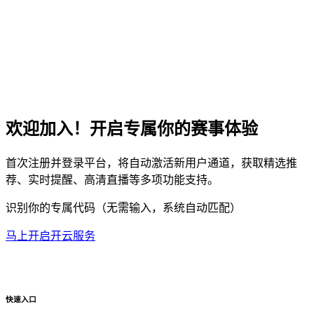
欢迎加入！开启专属你的赛事体验
首次注册并登录平台，将自动激活新用户通道，获取精选推
荐、实时提醒、高清直播等多项功能支持。
识别你的专属代码（无需输入，系统自动匹配）
马上开启开云服务
快速入口