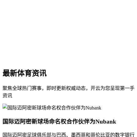
最新体育资讯
聚焦全球热门赛事，即时更新权威动态，开云为您呈现第一手
资讯
国际迈阿密新球场命名权合作伙伴为Nubank
国际迈阿密足球俱乐部与巴西、墨西哥和哥伦比亚的数字银行