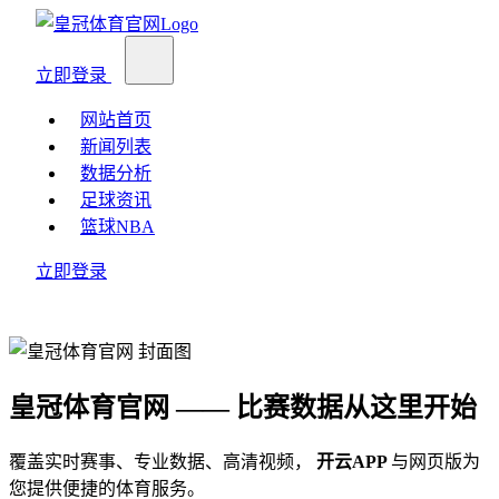
立即登录
网站首页
新闻列表
数据分析
足球资讯
篮球NBA
立即登录
皇冠体育官网
—— 比赛数据从这里开始
覆盖实时赛事、专业数据、高清视频，
开云APP
与网页版为
您提供便捷的体育服务。