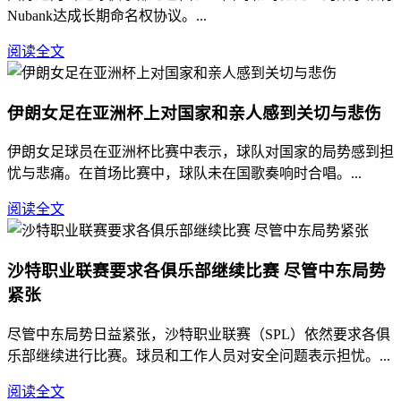
Nubank达成长期命名权协议。...
阅读全文
伊朗女足在亚洲杯上对国家和亲人感到关切与悲伤
伊朗女足球员在亚洲杯比赛中表示，球队对国家的局势感到担
忧与悲痛。在首场比赛中，球队未在国歌奏响时合唱。...
阅读全文
沙特职业联赛要求各俱乐部继续比赛 尽管中东局势
紧张
尽管中东局势日益紧张，沙特职业联赛（SPL）依然要求各俱
乐部继续进行比赛。球员和工作人员对安全问题表示担忧。...
阅读全文