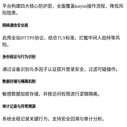
平台构建四大核心防护层，全面覆盖kaiyun操作流程，降低风
险隐患。
网络通信安全层
启用全站HTTPS协议，结合TLS标准，拦截中间人劫持等风
险。
身份验证与行为识别
通过设备识别与多因子认证提升登录安全，过滤可疑操作。
数据存储与隔离机制
敏感数据加密存储，并按访问权限进行逻辑隔离。
审计记录与异常溯源
系统全程记录关键行为，支持安全回溯与审计分析。