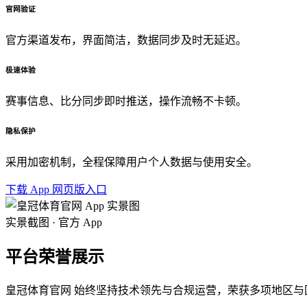
官网验证
官方渠道发布，界面简洁，数据同步及时无延迟。
极速体验
赛事信息、比分同步即时推送，操作流畅不卡顿。
隐私保护
采用加密机制，全程保障用户个人数据与使用安全。
下载 App
网页版入口
实景截图 · 官方 App
平台荣誉展示
皇冠体育官网 始终坚持技术领先与合规运营，荣获多项地区与