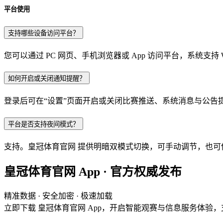
平台使用
支持哪些设备访问平台？
您可以通过 PC 网页、手机浏览器或 App 访问平台，系统支持 Wi
如何开启或关闭通知提醒？
登录后可在“设置”页面开启或关闭比赛推送、系统消息与公告
平台是否支持夜间模式？
支持。皇冠体育官网 提供明暗双模式切换，可手动调节，也
皇冠体育官网 App · 官方权威发布
精准数据 · 安全加密 · 极速加载
立即下载 皇冠体育官网 App，开启智能观赛与信息服务体验