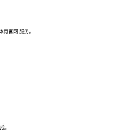
体育官网 服务。
完成。