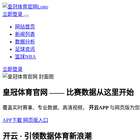
立即登录
网站首页
新闻列表
数据分析
足球资讯
篮球NBA
立即登录
皇冠体育官网
—— 比赛数据从这里开始
覆盖实时赛事、专业数据、高清视频，
开云APP
与网页版为您
APP下载
网页版入口
开云 · 引领数据体育新浪潮