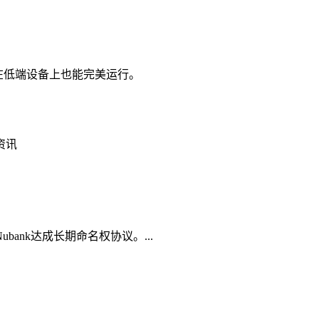
在低端设备上也能完美运行。
资讯
ank达成长期命名权协议。...