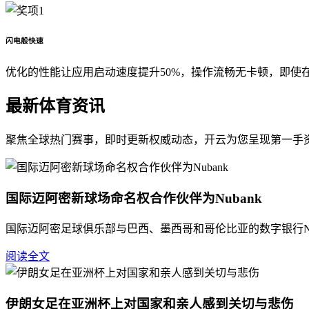
闪电般快速
优化的性能让应用启动速度提升50%，操作流畅无卡顿，即使
最新体育资讯
聚焦全球热门赛事，即时更新权威动态，开云为您呈现第一手
国际迈阿密新球场命名权合作伙伴为Nubank
国际迈阿密足球俱乐部与巴西、墨西哥和哥伦比亚的数字银行Nub
阅读全文
伊朗女足在亚洲杯上对国家和亲人感到关切与悲伤