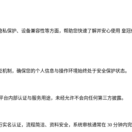
私保护、设备兼容性等方面，帮助您快速了解并安心使用 皇冠
证机制，确保您的个人信息与操作环境始终处于安全保护状态。
于平台内部认证与服务用途，未经允许不会向任何第三方披露。
实名认证，流程简洁、资料安全，系统审核通常在 30 分钟内