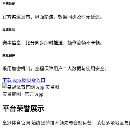
官网验证
官方渠道发布，界面简洁，数据同步及时无延迟。
极速体验
赛事信息、比分同步即时推送，操作流畅不卡顿。
隐私保护
采用加密机制，全程保障用户个人数据与使用安全。
下载 App
网页版入口
实景截图 · 官方 App
平台荣誉展示
皇冠体育官网 始终坚持技术领先与合规运营，荣获多项地区与