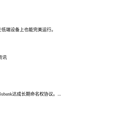
在低端设备上也能完美运行。
资讯
ank达成长期命名权协议。...