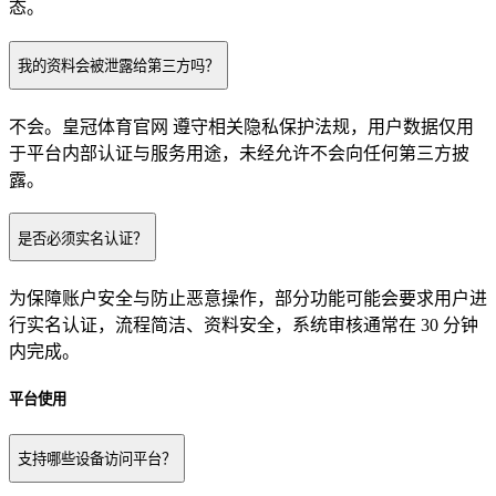
态。
我的资料会被泄露给第三方吗？
不会。皇冠体育官网 遵守相关隐私保护法规，用户数据仅用
于平台内部认证与服务用途，未经允许不会向任何第三方披
露。
是否必须实名认证？
为保障账户安全与防止恶意操作，部分功能可能会要求用户进
行实名认证，流程简洁、资料安全，系统审核通常在 30 分钟
内完成。
平台使用
支持哪些设备访问平台？