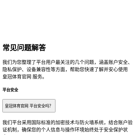
常见问题解答
我们为您整理了平台用户最关注的几个问题，涵盖账户安全、
隐私保护、设备兼容性等方面，帮助您快速了解并安心使用
皇冠体育官网 服务。
平台安全
皇冠体育官网 平台安全吗？
我们平台采用国际标准的加密技术与防火墙系统，结合账户验
证机制，确保您的个人信息与操作环境始终处于安全保护状