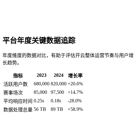
平台年度关键数据追踪
年度维度的数据对比，有助于评估开云整体运营节奏与用户增
长趋势。
2023
2024
指标
增长率
680,000
820,000
+20.6%
活跃用户数
85,000
97,500
+14.7%
赛事场次
0.25s
0.18s
-28.0%
平均响应时间
56 TB
89 TB
+58.9%
数据处理总量