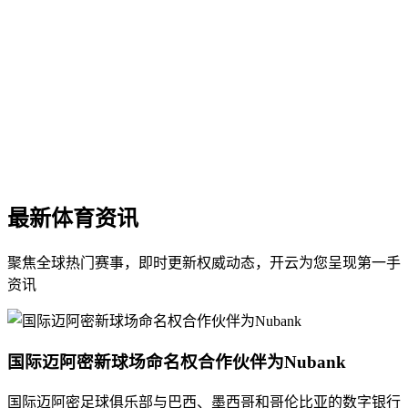
最新体育资讯
聚焦全球热门赛事，即时更新权威动态，开云为您呈现第一手
资讯
国际迈阿密新球场命名权合作伙伴为Nubank
国际迈阿密足球俱乐部与巴西、墨西哥和哥伦比亚的数字银行