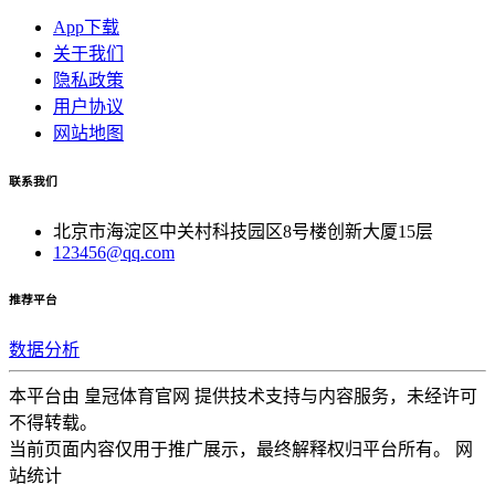
App下载
关于我们
隐私政策
用户协议
网站地图
联系我们
北京市海淀区中关村科技园区8号楼创新大厦15层
123456@qq.com
推荐平台
数据分析
本平台由 皇冠体育官网 提供技术支持与内容服务，未经许可
不得转载。
当前页面内容仅用于推广展示，最终解释权归平台所有。 网
站统计