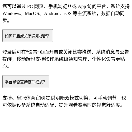
您可以通过 PC 网页、手机浏览器或 App 访问平台，系统支持
Windows、MacOS、Android、iOS 等主流系统，数据自动同
步。
如何开启或关闭通知提醒？
登录后可在“设置”页面开启或关闭比赛推送、系统消息与公告
提醒，移动端也支持操作系统级通知管理，个性化设置更贴
心。
平台是否支持夜间模式？
支持。皇冠体育官网 提供明暗双模式切换，可手动调节，也
可依据设备系统自动适配，提升观看赛事时的视觉舒适度。