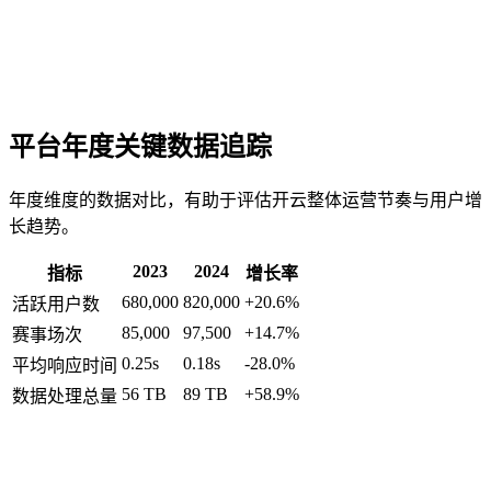
平台年度关键数据追踪
年度维度的数据对比，有助于评估开云整体运营节奏与用户增
长趋势。
2023
2024
指标
增长率
680,000
820,000
+20.6%
活跃用户数
85,000
97,500
+14.7%
赛事场次
0.25s
0.18s
-28.0%
平均响应时间
56 TB
89 TB
+58.9%
数据处理总量