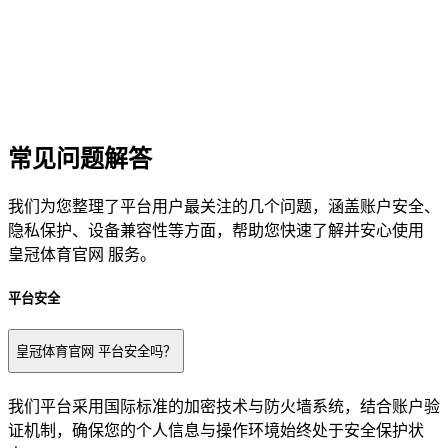
常见问题解答
我们为您整理了平台用户最关注的几个问题，涵盖账户安全、
隐私保护、设备兼容性等方面，帮助您快速了解并安心使用
皇冠体育官网 服务。
平台安全
皇冠体育官网 平台安全吗？
我们平台采用国际标准的加密技术与防火墙系统，结合账户验
证机制，确保您的个人信息与操作环境始终处于安全保护状