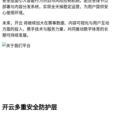
安全层面引入智能行为识别与风险控制机制，配合全球节点
部署与内容分发系统，实现全天候稳定运营，为用户提供安
心使用环境。
未来，开云 将继续加大在赛事数据、内容可视化与用户互动
方面的投入，携手技术与服务力量，共同推动数字体育的长
期可持续发展。
开云多重安全防护层