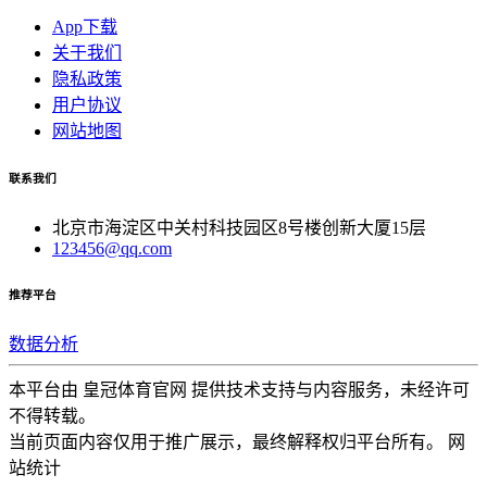
App下载
关于我们
隐私政策
用户协议
网站地图
联系我们
北京市海淀区中关村科技园区8号楼创新大厦15层
123456@qq.com
推荐平台
数据分析
本平台由 皇冠体育官网 提供技术支持与内容服务，未经许可
不得转载。
当前页面内容仅用于推广展示，最终解释权归平台所有。 网
站统计