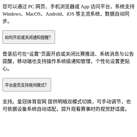
您可以通过 PC 网页、手机浏览器或 App 访问平台，系统支持
Windows、MacOS、Android、iOS 等主流系统，数据自动同
步。
如何开启或关闭通知提醒？
登录后可在“设置”页面开启或关闭比赛推送、系统消息与公告
提醒，移动端也支持操作系统级通知管理，个性化设置更贴
心。
平台是否支持夜间模式？
支持。皇冠体育官网 提供明暗双模式切换，可手动调节，也
可依据设备系统自动适配，提升观看赛事时的视觉舒适度。