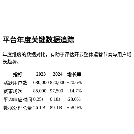
平台年度关键数据追踪
年度维度的数据对比，有助于评估开云整体运营节奏与用户增
长趋势。
2023
2024
指标
增长率
680,000
820,000
+20.6%
活跃用户数
85,000
97,500
+14.7%
赛事场次
0.25s
0.18s
-28.0%
平均响应时间
56 TB
89 TB
+58.9%
数据处理总量