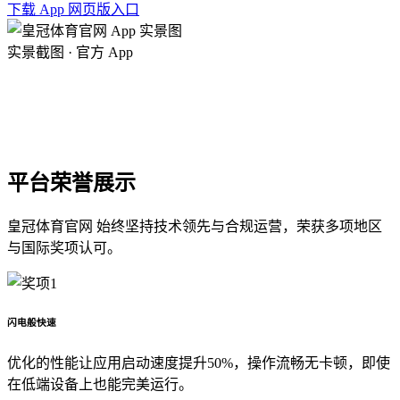
下载 App
网页版入口
实景截图 · 官方 App
平台荣誉展示
皇冠体育官网 始终坚持技术领先与合规运营，荣获多项地区
与国际奖项认可。
闪电般快速
优化的性能让应用启动速度提升50%，操作流畅无卡顿，即使
在低端设备上也能完美运行。