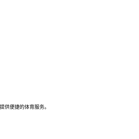
提供便捷的体育服务。