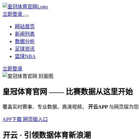
立即登录
网站首页
新闻列表
数据分析
足球资讯
篮球NBA
立即登录
皇冠体育官网
—— 比赛数据从这里开始
覆盖实时赛事、专业数据、高清视频，
开云APP
与网页版为您
APP下载
网页版入口
开云 · 引领数据体育新浪潮