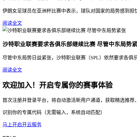
伊朗女足球员在亚洲杯比赛中表示，球队对国家的局势感到担忧
阅读全文
沙特职业联赛要求各俱乐部继续比赛 尽管中东局势
尽管中东局势日益紧张，沙特职业联赛（SPL）依然要求各俱乐
阅读全文
欢迎加入！开启专属你的赛事体验
首次注册并登录平台，将自动激活新用户通道，获取精选推荐
识别你的专属代码（无需输入，系统自动匹配）
马上开启开云服务