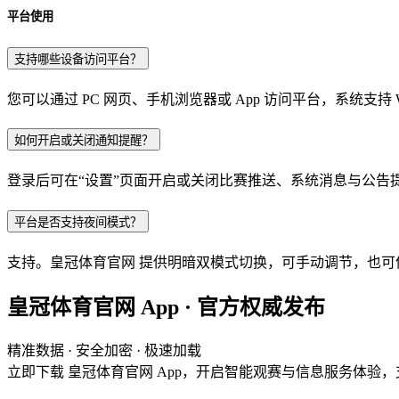
平台使用
支持哪些设备访问平台？
您可以通过 PC 网页、手机浏览器或 App 访问平台，系统支持 Wi
如何开启或关闭通知提醒？
登录后可在“设置”页面开启或关闭比赛推送、系统消息与公告
平台是否支持夜间模式？
支持。皇冠体育官网 提供明暗双模式切换，可手动调节，也
皇冠体育官网 App · 官方权威发布
精准数据 · 安全加密 · 极速加载
立即下载 皇冠体育官网 App，开启智能观赛与信息服务体验