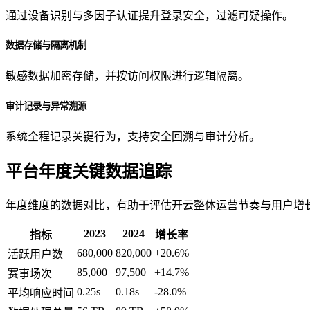
通过设备识别与多因子认证提升登录安全，过滤可疑操作。
数据存储与隔离机制
敏感数据加密存储，并按访问权限进行逻辑隔离。
审计记录与异常溯源
系统全程记录关键行为，支持安全回溯与审计分析。
平台年度关键数据追踪
年度维度的数据对比，有助于评估开云整体运营节奏与用户增
2023
2024
指标
增长率
680,000
820,000
+20.6%
活跃用户数
85,000
97,500
+14.7%
赛事场次
0.25s
0.18s
-28.0%
平均响应时间