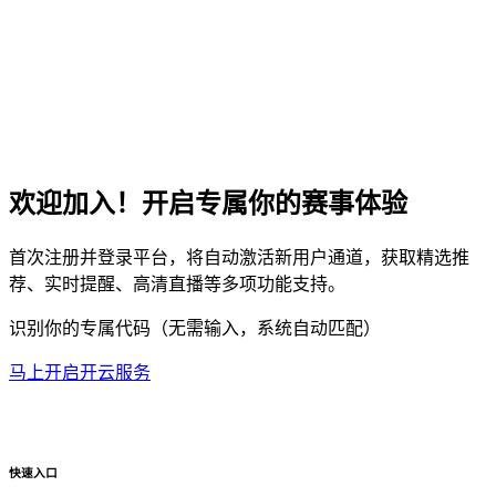
欢迎加入！开启专属你的赛事体验
首次注册并登录平台，将自动激活新用户通道，获取精选推
荐、实时提醒、高清直播等多项功能支持。
识别你的专属代码（无需输入，系统自动匹配）
马上开启开云服务
快速入口