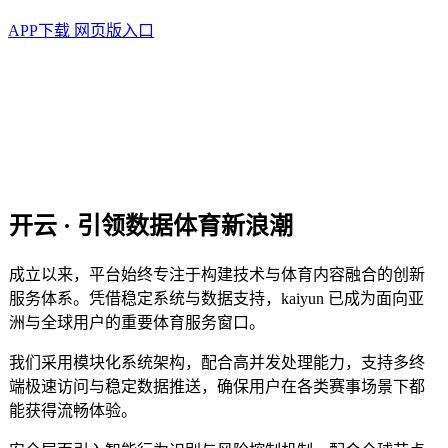
APP下载
网页版入口
开云 · 引领数据体育新浪潮
成立以来，平台始终专注于构建技术与体育内容融合的创新
服务体系。凭借稳定系统与数据支持，kaiyun 已成为面向亚
洲与全球用户的重要体育服务窗口。
我们采用模块化系统架构，配合高并发处理能力，支持多终
端极速访问与稳定数据推送，确保用户在各类赛事场景下都
能获得流畅体验。