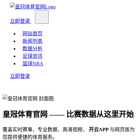
立即登录
网站首页
新闻列表
数据分析
足球资讯
篮球NBA
立即登录
皇冠体育官网
—— 比赛数据从这里开始
覆盖实时赛事、专业数据、高清视频，
开云APP
与网页版为
您提供便捷的体育服务。