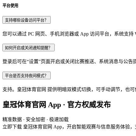
平台使用
支持哪些设备访问平台？
您可以通过 PC 网页、手机浏览器或 App 访问平台，系统支持 Wi
如何开启或关闭通知提醒？
登录后可在“设置”页面开启或关闭比赛推送、系统消息与公告
平台是否支持夜间模式？
支持。皇冠体育官网 提供明暗双模式切换，可手动调节，也
皇冠体育官网 App · 官方权威发布
精准数据 · 安全加密 · 极速加载
立即下载 皇冠体育官网 App，开启智能观赛与信息服务体验