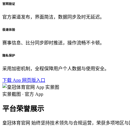
官网验证
官方渠道发布，界面简洁，数据同步及时无延迟。
极速体验
赛事信息、比分同步即时推送，操作流畅不卡顿。
隐私保护
采用加密机制，全程保障用户个人数据与使用安全。
下载 App
网页版入口
实景截图 · 官方 App
平台荣誉展示
皇冠体育官网 始终坚持技术领先与合规运营，荣获多项地区与