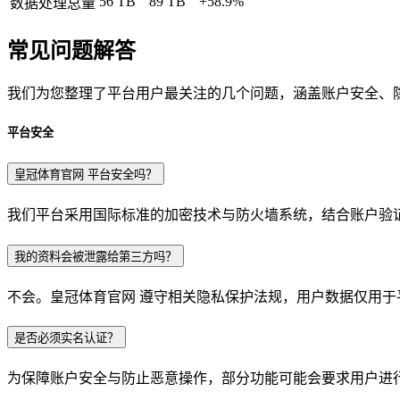
56 TB
89 TB
+58.9%
数据处理总量
常见问题解答
我们为您整理了平台用户最关注的几个问题，涵盖账户安全、隐
平台安全
皇冠体育官网 平台安全吗？
我们平台采用国际标准的加密技术与防火墙系统，结合账户验
我的资料会被泄露给第三方吗？
不会。皇冠体育官网 遵守相关隐私保护法规，用户数据仅用
是否必须实名认证？
为保障账户安全与防止恶意操作，部分功能可能会要求用户进行