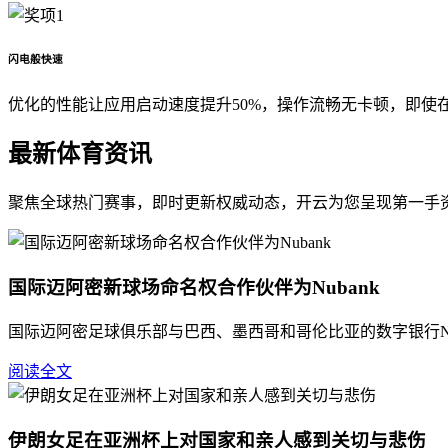
闪电般快速
优化的性能让应用启动速度提升50%，操作流畅无卡顿，即使
最新体育资讯
聚焦全球热门赛事，即时更新权威动态，开云为您呈现第一手
国际迈阿密新球场命名权合作伙伴为Nubank
国际迈阿密足球俱乐部与巴西、墨西哥和哥伦比亚的数字银行Nub
阅读全文
伊朗女足在亚洲杯上对国家和亲人感到关切与悲伤