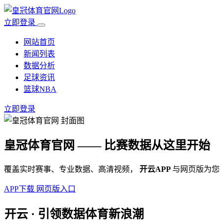
立即登录
网站首页
新闻列表
数据分析
足球资讯
篮球NBA
立即登录
皇冠体育官网
—— 比赛数据从这里开始
覆盖实时赛事、专业数据、高清视频，
开云APP
与网页版为您
APP下载
网页版入口
开云 · 引领数据体育新浪潮