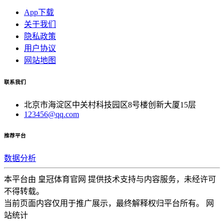
App下载
关于我们
隐私政策
用户协议
网站地图
联系我们
北京市海淀区中关村科技园区8号楼创新大厦15层
123456@qq.com
推荐平台
数据分析
本平台由 皇冠体育官网 提供技术支持与内容服务，未经许可
不得转载。
当前页面内容仅用于推广展示，最终解释权归平台所有。 网
站统计