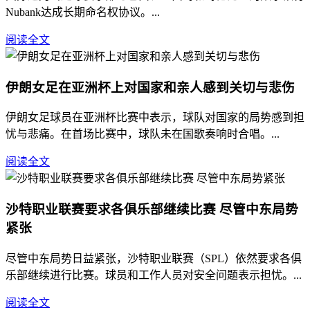
Nubank达成长期命名权协议。...
阅读全文
伊朗女足在亚洲杯上对国家和亲人感到关切与悲伤
伊朗女足球员在亚洲杯比赛中表示，球队对国家的局势感到担
忧与悲痛。在首场比赛中，球队未在国歌奏响时合唱。...
阅读全文
沙特职业联赛要求各俱乐部继续比赛 尽管中东局势
紧张
尽管中东局势日益紧张，沙特职业联赛（SPL）依然要求各俱
乐部继续进行比赛。球员和工作人员对安全问题表示担忧。...
阅读全文