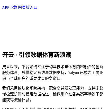
APP下载
网页版入口
开云 · 引领数据体育新浪潮
成立以来，平台始终专注于构建技术与体育内容融合的创新
服务体系。凭借稳定系统与数据支持，kaiyun 已成为面向亚
洲与全球用户的重要体育服务窗口。
我们采用模块化系统架构，配合高并发处理能力，支持多终
端极速访问与稳定数据推送，确保用户在各类赛事场景下都
能获得流畅体验。