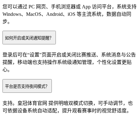
您可以通过 PC 网页、手机浏览器或 App 访问平台，系统支持
Windows、MacOS、Android、iOS 等主流系统，数据自动同
步。
如何开启或关闭通知提醒？
登录后可在“设置”页面开启或关闭比赛推送、系统消息与公告
提醒，移动端也支持操作系统级通知管理，个性化设置更贴
心。
平台是否支持夜间模式？
支持。皇冠体育官网 提供明暗双模式切换，可手动调节，也
可依据设备系统自动适配，提升观看赛事时的视觉舒适度。