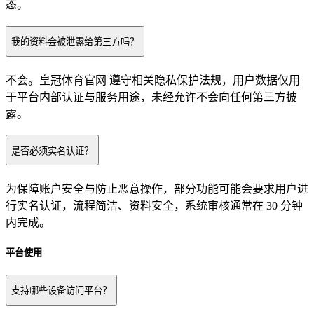
态。
我的资料会被泄露给第三方吗？
不会。皇冠体育官网 遵守相关隐私保护法规，用户数据仅用
于平台内部认证与服务用途，未经允许不会向任何第三方披
露。
是否必须实名认证？
为保障账户安全与防止恶意操作，部分功能可能会要求用户进
行实名认证，流程简洁、资料安全，系统审核通常在 30 分钟
内完成。
平台使用
支持哪些设备访问平台？