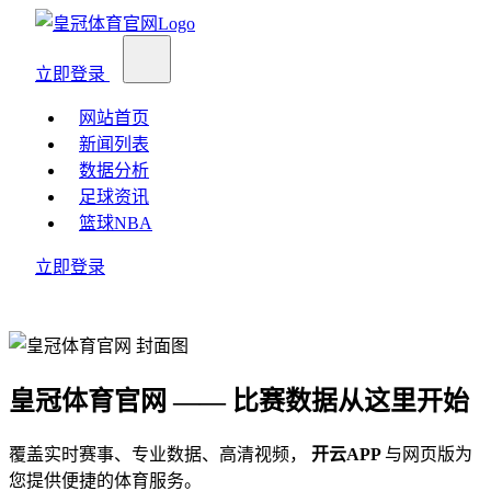
立即登录
网站首页
新闻列表
数据分析
足球资讯
篮球NBA
立即登录
皇冠体育官网
—— 比赛数据从这里开始
覆盖实时赛事、专业数据、高清视频，
开云APP
与网页版为
您提供便捷的体育服务。