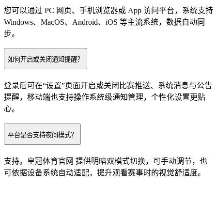
您可以通过 PC 网页、手机浏览器或 App 访问平台，系统支持
Windows、MacOS、Android、iOS 等主流系统，数据自动同
步。
如何开启或关闭通知提醒？
登录后可在“设置”页面开启或关闭比赛推送、系统消息与公告
提醒，移动端也支持操作系统级通知管理，个性化设置更贴
心。
平台是否支持夜间模式？
支持。皇冠体育官网 提供明暗双模式切换，可手动调节，也
可依据设备系统自动适配，提升观看赛事时的视觉舒适度。