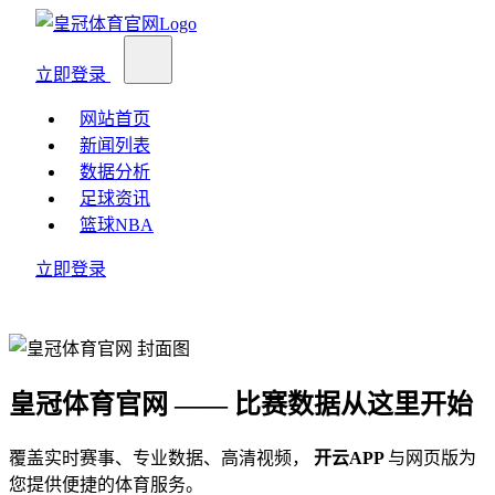
立即登录
网站首页
新闻列表
数据分析
足球资讯
篮球NBA
立即登录
皇冠体育官网
—— 比赛数据从这里开始
覆盖实时赛事、专业数据、高清视频，
开云APP
与网页版为
您提供便捷的体育服务。