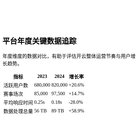
平台年度关键数据追踪
年度维度的数据对比，有助于评估开云整体运营节奏与用户增
长趋势。
2023
2024
指标
增长率
680,000
820,000
+20.6%
活跃用户数
85,000
97,500
+14.7%
赛事场次
0.25s
0.18s
-28.0%
平均响应时间
56 TB
89 TB
+58.9%
数据处理总量