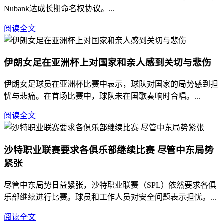
Nubank达成长期命名权协议。...
阅读全文
伊朗女足在亚洲杯上对国家和亲人感到关切与悲伤
伊朗女足球员在亚洲杯比赛中表示，球队对国家的局势感到担
忧与悲痛。在首场比赛中，球队未在国歌奏响时合唱。...
阅读全文
沙特职业联赛要求各俱乐部继续比赛 尽管中东局势
紧张
尽管中东局势日益紧张，沙特职业联赛（SPL）依然要求各俱
乐部继续进行比赛。球员和工作人员对安全问题表示担忧。...
阅读全文