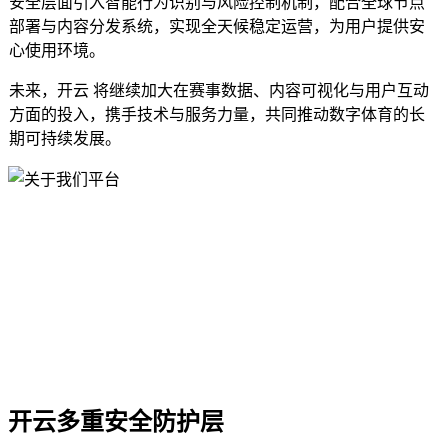
安全层面引入智能行为识别与风险控制机制，配合全球节点
部署与内容分发系统，实现全天候稳定运营，为用户提供安
心使用环境。
未来，开云 将继续加大在赛事数据、内容可视化与用户互动
方面的投入，携手技术与服务力量，共同推动数字体育的长
期可持续发展。
开云多重安全防护层