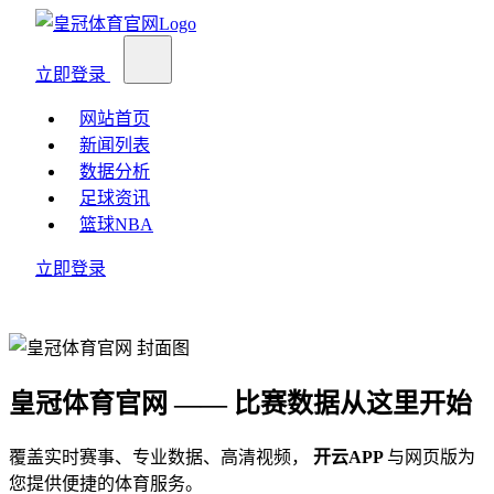
立即登录
网站首页
新闻列表
数据分析
足球资讯
篮球NBA
立即登录
皇冠体育官网
—— 比赛数据从这里开始
覆盖实时赛事、专业数据、高清视频，
开云APP
与网页版为
您提供便捷的体育服务。