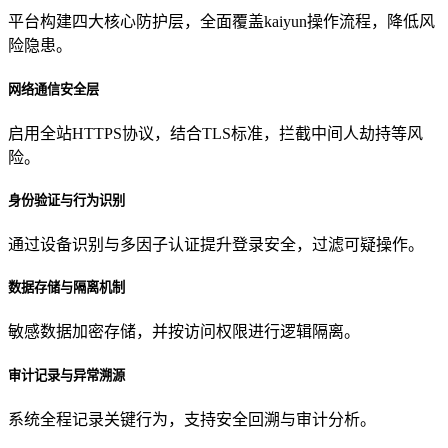
平台构建四大核心防护层，全面覆盖kaiyun操作流程，降低风
险隐患。
网络通信安全层
启用全站HTTPS协议，结合TLS标准，拦截中间人劫持等风
险。
身份验证与行为识别
通过设备识别与多因子认证提升登录安全，过滤可疑操作。
数据存储与隔离机制
敏感数据加密存储，并按访问权限进行逻辑隔离。
审计记录与异常溯源
系统全程记录关键行为，支持安全回溯与审计分析。