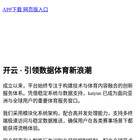
APP下载
网页版入口
开云 · 引领数据体育新浪潮
成立以来，平台始终专注于构建技术与体育内容融合的创新
服务体系。凭借稳定系统与数据支持，kaiyun 已成为面向亚
洲与全球用户的重要体育服务窗口。
我们采用模块化系统架构，配合高并发处理能力，支持多终
端极速访问与稳定数据推送，确保用户在各类赛事场景下都
能获得流畅体验。