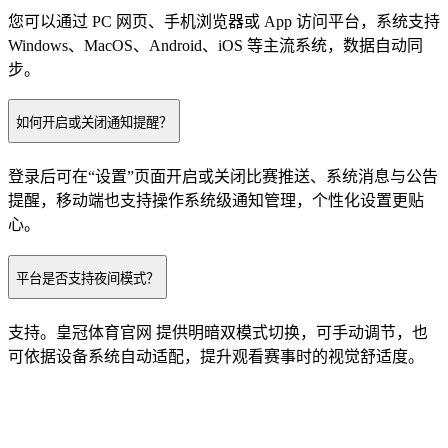
您可以通过 PC 网页、手机浏览器或 App 访问平台，系统支持
Windows、MacOS、Android、iOS 等主流系统，数据自动同
步。
如何开启或关闭通知提醒？
登录后可在“设置”页面开启或关闭比赛推送、系统消息与公告
提醒，移动端也支持操作系统级通知管理，个性化设置更贴
心。
平台是否支持夜间模式？
支持。皇冠体育官网 提供明暗双模式切换，可手动调节，也
可依据设备系统自动适配，提升观看赛事时的视觉舒适度。