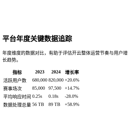
平台年度关键数据追踪
年度维度的数据对比，有助于评估开云整体运营节奏与用户增
长趋势。
2023
2024
指标
增长率
680,000
820,000
+20.6%
活跃用户数
85,000
97,500
+14.7%
赛事场次
0.25s
0.18s
-28.0%
平均响应时间
56 TB
89 TB
+58.9%
数据处理总量