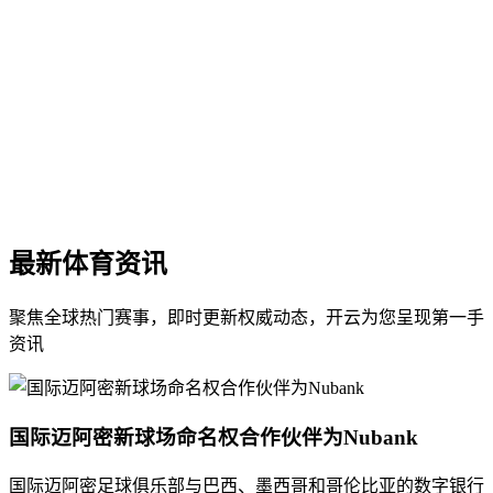
最新体育资讯
聚焦全球热门赛事，即时更新权威动态，开云为您呈现第一手
资讯
国际迈阿密新球场命名权合作伙伴为Nubank
国际迈阿密足球俱乐部与巴西、墨西哥和哥伦比亚的数字银行