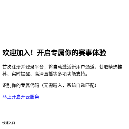
欢迎加入！开启专属你的赛事体验
首次注册并登录平台，将自动激活新用户通道，获取精选推
荐、实时提醒、高清直播等多项功能支持。
识别你的专属代码（无需输入，系统自动匹配）
马上开启开云服务
快速入口