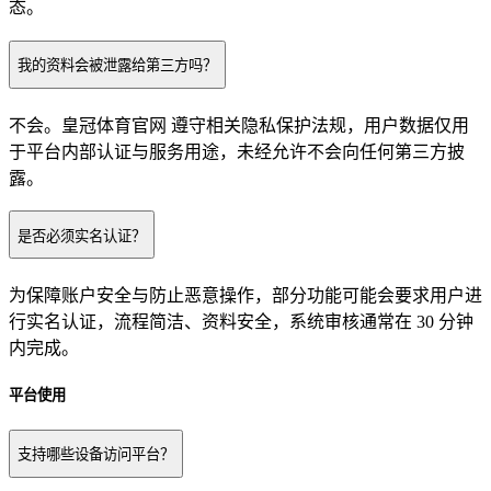
态。
我的资料会被泄露给第三方吗？
不会。皇冠体育官网 遵守相关隐私保护法规，用户数据仅用
于平台内部认证与服务用途，未经允许不会向任何第三方披
露。
是否必须实名认证？
为保障账户安全与防止恶意操作，部分功能可能会要求用户进
行实名认证，流程简洁、资料安全，系统审核通常在 30 分钟
内完成。
平台使用
支持哪些设备访问平台？