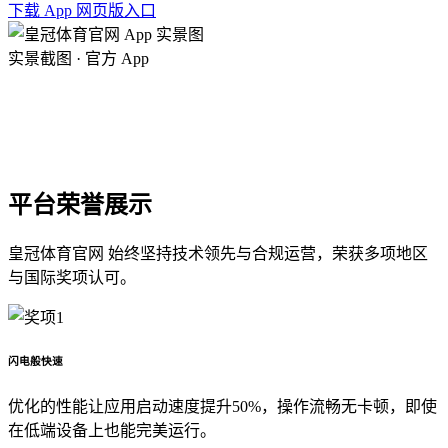
下载 App
网页版入口
实景截图 · 官方 App
平台荣誉展示
皇冠体育官网 始终坚持技术领先与合规运营，荣获多项地区
与国际奖项认可。
闪电般快速
优化的性能让应用启动速度提升50%，操作流畅无卡顿，即使
在低端设备上也能完美运行。