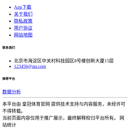
App下载
关于我们
隐私政策
用户协议
网站地图
联系我们
北京市海淀区中关村科技园区8号楼创新大厦15层
123456@qq.com
推荐平台
数据分析
本平台由 皇冠体育官网 提供技术支持与内容服务，未经许可
不得转载。
当前页面内容仅用于推广展示，最终解释权归平台所有。 网
站统计