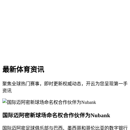
最新体育资讯
聚焦全球热门赛事，即时更新权威动态，开云为您呈现第一手
资讯
国际迈阿密新球场命名权合作伙伴为Nubank
国际迈阿密足球俱乐部与巴西、墨西哥和哥伦比亚的数字银行