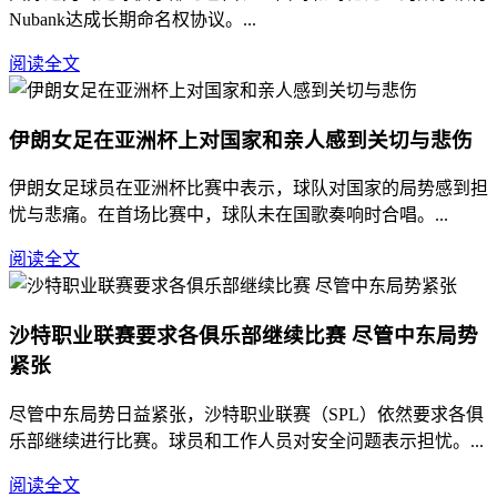
Nubank达成长期命名权协议。...
阅读全文
伊朗女足在亚洲杯上对国家和亲人感到关切与悲伤
伊朗女足球员在亚洲杯比赛中表示，球队对国家的局势感到担
忧与悲痛。在首场比赛中，球队未在国歌奏响时合唱。...
阅读全文
沙特职业联赛要求各俱乐部继续比赛 尽管中东局势
紧张
尽管中东局势日益紧张，沙特职业联赛（SPL）依然要求各俱
乐部继续进行比赛。球员和工作人员对安全问题表示担忧。...
阅读全文