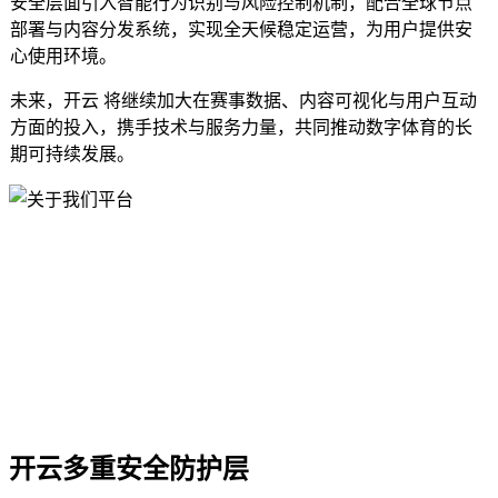
安全层面引入智能行为识别与风险控制机制，配合全球节点
部署与内容分发系统，实现全天候稳定运营，为用户提供安
心使用环境。
未来，开云 将继续加大在赛事数据、内容可视化与用户互动
方面的投入，携手技术与服务力量，共同推动数字体育的长
期可持续发展。
开云多重安全防护层