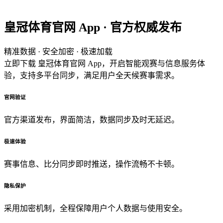
皇冠体育官网 App · 官方权威发布
精准数据 · 安全加密 · 极速加载
立即下载 皇冠体育官网 App，开启智能观赛与信息服务体
验，支持多平台同步，满足用户全天候赛事需求。
官网验证
官方渠道发布，界面简洁，数据同步及时无延迟。
极速体验
赛事信息、比分同步即时推送，操作流畅不卡顿。
隐私保护
采用加密机制，全程保障用户个人数据与使用安全。