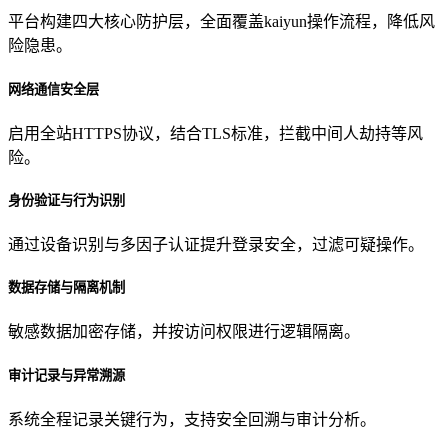
平台构建四大核心防护层，全面覆盖kaiyun操作流程，降低风
险隐患。
网络通信安全层
启用全站HTTPS协议，结合TLS标准，拦截中间人劫持等风
险。
身份验证与行为识别
通过设备识别与多因子认证提升登录安全，过滤可疑操作。
数据存储与隔离机制
敏感数据加密存储，并按访问权限进行逻辑隔离。
审计记录与异常溯源
系统全程记录关键行为，支持安全回溯与审计分析。