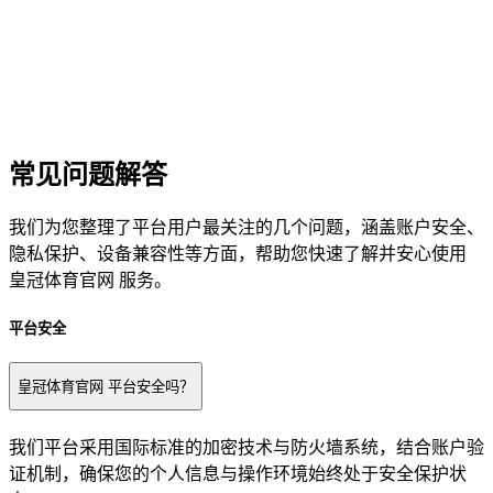
常见问题解答
我们为您整理了平台用户最关注的几个问题，涵盖账户安全、
隐私保护、设备兼容性等方面，帮助您快速了解并安心使用
皇冠体育官网 服务。
平台安全
皇冠体育官网 平台安全吗？
我们平台采用国际标准的加密技术与防火墙系统，结合账户验
证机制，确保您的个人信息与操作环境始终处于安全保护状