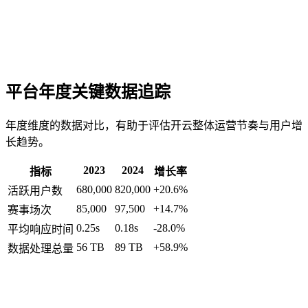
平台年度关键数据追踪
年度维度的数据对比，有助于评估开云整体运营节奏与用户增
长趋势。
2023
2024
指标
增长率
680,000
820,000
+20.6%
活跃用户数
85,000
97,500
+14.7%
赛事场次
0.25s
0.18s
-28.0%
平均响应时间
56 TB
89 TB
+58.9%
数据处理总量