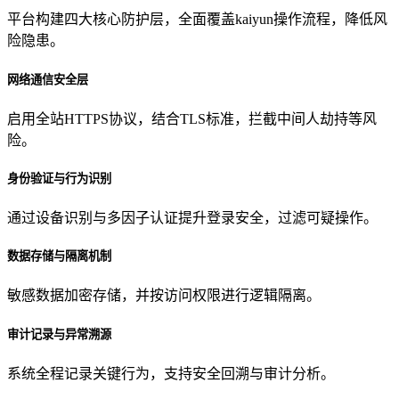
平台构建四大核心防护层，全面覆盖kaiyun操作流程，降低风
险隐患。
网络通信安全层
启用全站HTTPS协议，结合TLS标准，拦截中间人劫持等风
险。
身份验证与行为识别
通过设备识别与多因子认证提升登录安全，过滤可疑操作。
数据存储与隔离机制
敏感数据加密存储，并按访问权限进行逻辑隔离。
审计记录与异常溯源
系统全程记录关键行为，支持安全回溯与审计分析。