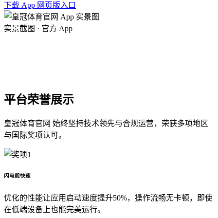
下载 App
网页版入口
实景截图 · 官方 App
平台荣誉展示
皇冠体育官网 始终坚持技术领先与合规运营，荣获多项地区
与国际奖项认可。
闪电般快速
优化的性能让应用启动速度提升50%，操作流畅无卡顿，即使
在低端设备上也能完美运行。