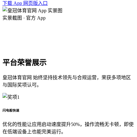
下载 App
网页版入口
实景截图 · 官方 App
平台荣誉展示
皇冠体育官网 始终坚持技术领先与合规运营，荣获多项地区
与国际奖项认可。
闪电般快速
优化的性能让应用启动速度提升50%，操作流畅无卡顿，即使
在低端设备上也能完美运行。