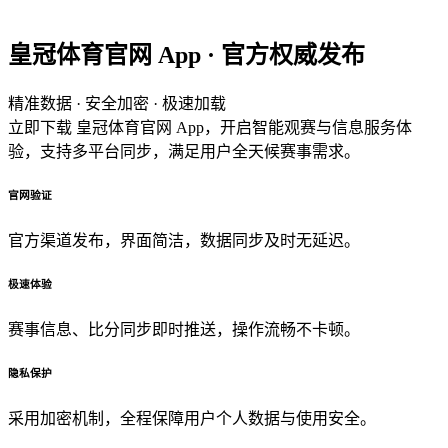
皇冠体育官网 App · 官方权威发布
精准数据 · 安全加密 · 极速加载
立即下载 皇冠体育官网 App，开启智能观赛与信息服务体
验，支持多平台同步，满足用户全天候赛事需求。
官网验证
官方渠道发布，界面简洁，数据同步及时无延迟。
极速体验
赛事信息、比分同步即时推送，操作流畅不卡顿。
隐私保护
采用加密机制，全程保障用户个人数据与使用安全。