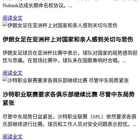
Nubank达成长期命名权协议。...
阅读全文
伊朗女足在亚洲杯上对国家和亲人感到关切与悲伤
伊朗女足球员在亚洲杯比赛中表示，球队对国家的局势感到担
忧与悲痛。在首场比赛中，球队未在国歌奏响时合唱。...
阅读全文
沙特职业联赛要求各俱乐部继续比赛 尽管中东局势
紧张
尽管中东局势日益紧张，沙特职业联赛（SPL）依然要求各俱
乐部继续进行比赛。球员和工作人员对安全问题表示担忧。...
阅读全文