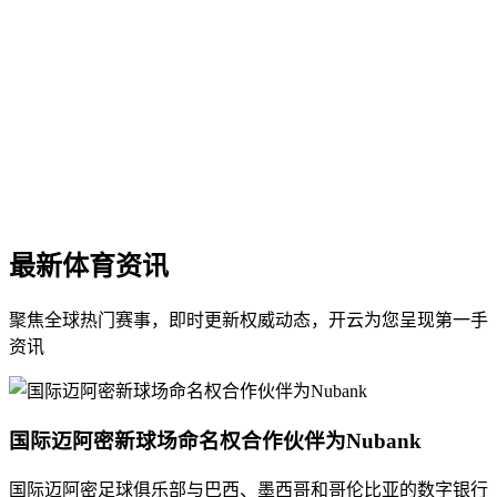
最新体育资讯
聚焦全球热门赛事，即时更新权威动态，开云为您呈现第一手
资讯
国际迈阿密新球场命名权合作伙伴为Nubank
国际迈阿密足球俱乐部与巴西、墨西哥和哥伦比亚的数字银行