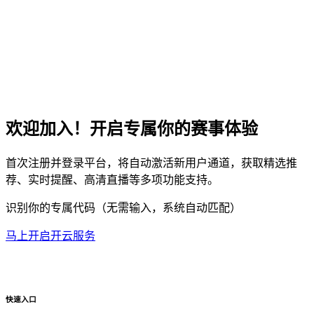
欢迎加入！开启专属你的赛事体验
首次注册并登录平台，将自动激活新用户通道，获取精选推
荐、实时提醒、高清直播等多项功能支持。
识别你的专属代码（无需输入，系统自动匹配）
马上开启开云服务
快速入口