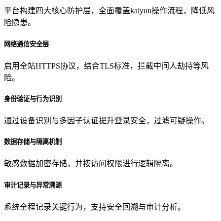
平台构建四大核心防护层，全面覆盖kaiyun操作流程，降低风
险隐患。
网络通信安全层
启用全站HTTPS协议，结合TLS标准，拦截中间人劫持等风
险。
身份验证与行为识别
通过设备识别与多因子认证提升登录安全，过滤可疑操作。
数据存储与隔离机制
敏感数据加密存储，并按访问权限进行逻辑隔离。
审计记录与异常溯源
系统全程记录关键行为，支持安全回溯与审计分析。