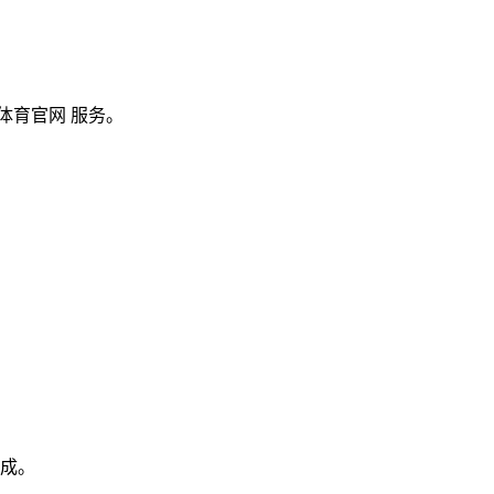
体育官网 服务。
完成。