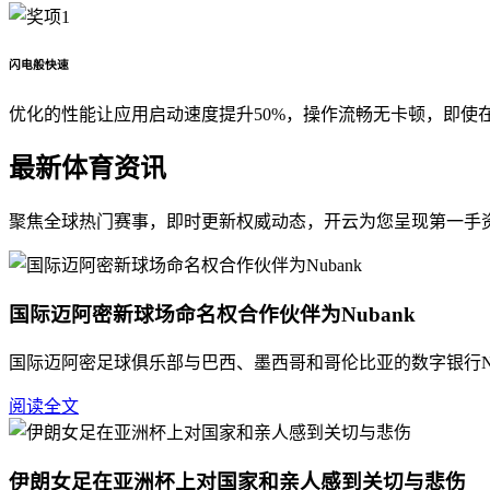
闪电般快速
优化的性能让应用启动速度提升50%，操作流畅无卡顿，即使
最新体育资讯
聚焦全球热门赛事，即时更新权威动态，开云为您呈现第一手
国际迈阿密新球场命名权合作伙伴为Nubank
国际迈阿密足球俱乐部与巴西、墨西哥和哥伦比亚的数字银行Nub
阅读全文
伊朗女足在亚洲杯上对国家和亲人感到关切与悲伤