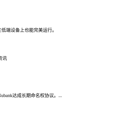
在低端设备上也能完美运行。
资讯
ank达成长期命名权协议。...