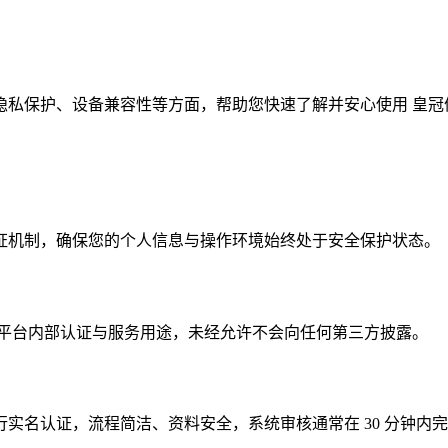
私保护、设备兼容性等方面，帮助您快速了解并安心使用 皇冠
证机制，确保您的个人信息与操作环境始终处于安全保护状态。
于平台内部认证与服务用途，未经允许不会向任何第三方披露。
实名认证，流程简洁、资料安全，系统审核通常在 30 分钟内