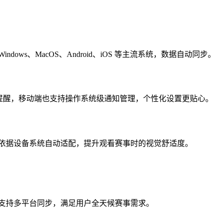
ndows、MacOS、Android、iOS 等主流系统，数据自动同步。
提醒，移动端也支持操作系统级通知管理，个性化设置更贴心。
可依据设备系统自动适配，提升观看赛事时的视觉舒适度。
，支持多平台同步，满足用户全天候赛事需求。