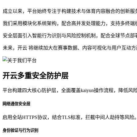
成立以来，平台始终专注于构建技术与体育内容融合的创新服务体
我们采用模块化系统架构，配合高并发处理能力，支持多终端
安全层面引入智能行为识别与风险控制机制，配合全球节点部
未来，开云 将继续加大在赛事数据、内容可视化与用户互动
开云多重安全防护层
平台构建四大核心防护层，全面覆盖kaiyun操作流程，降低风
网络通信安全层
启用全站HTTPS协议，结合TLS标准，拦截中间人劫持等风险
身份验证与行为识别