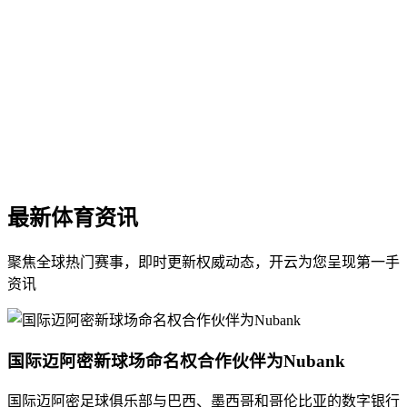
最新体育资讯
聚焦全球热门赛事，即时更新权威动态，开云为您呈现第一手
资讯
国际迈阿密新球场命名权合作伙伴为Nubank
国际迈阿密足球俱乐部与巴西、墨西哥和哥伦比亚的数字银行