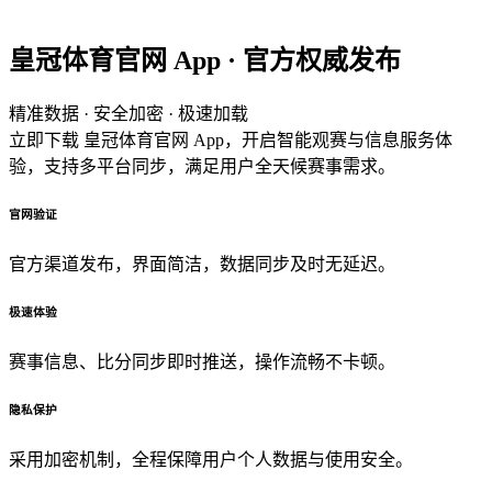
皇冠体育官网 App · 官方权威发布
精准数据 · 安全加密 · 极速加载
立即下载 皇冠体育官网 App，开启智能观赛与信息服务体
验，支持多平台同步，满足用户全天候赛事需求。
官网验证
官方渠道发布，界面简洁，数据同步及时无延迟。
极速体验
赛事信息、比分同步即时推送，操作流畅不卡顿。
隐私保护
采用加密机制，全程保障用户个人数据与使用安全。