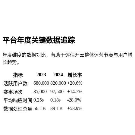
平台年度关键数据追踪
年度维度的数据对比，有助于评估开云整体运营节奏与用户增
长趋势。
2023
2024
指标
增长率
680,000
820,000
+20.6%
活跃用户数
85,000
97,500
+14.7%
赛事场次
0.25s
0.18s
-28.0%
平均响应时间
56 TB
89 TB
+58.9%
数据处理总量