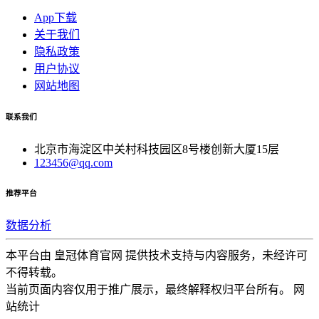
App下载
关于我们
隐私政策
用户协议
网站地图
联系我们
北京市海淀区中关村科技园区8号楼创新大厦15层
123456@qq.com
推荐平台
数据分析
本平台由 皇冠体育官网 提供技术支持与内容服务，未经许可
不得转载。
当前页面内容仅用于推广展示，最终解释权归平台所有。 网
站统计