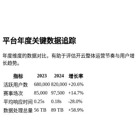
平台年度关键数据追踪
年度维度的数据对比，有助于评估开云整体运营节奏与用户增
长趋势。
2023
2024
指标
增长率
680,000
820,000
+20.6%
活跃用户数
85,000
97,500
+14.7%
赛事场次
0.25s
0.18s
-28.0%
平均响应时间
56 TB
89 TB
+58.9%
数据处理总量