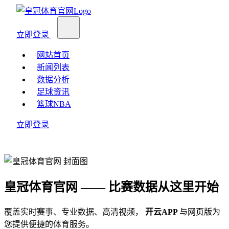
立即登录
网站首页
新闻列表
数据分析
足球资讯
篮球NBA
立即登录
皇冠体育官网
—— 比赛数据从这里开始
覆盖实时赛事、专业数据、高清视频，
开云APP
与网页版为
您提供便捷的体育服务。