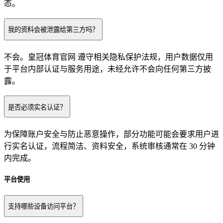
态。
我的资料会被泄露给第三方吗？
不会。皇冠体育官网 遵守相关隐私保护法规，用户数据仅用
于平台内部认证与服务用途，未经允许不会向任何第三方披
露。
是否必须实名认证？
为保障账户安全与防止恶意操作，部分功能可能会要求用户进
行实名认证，流程简洁、资料安全，系统审核通常在 30 分钟
内完成。
平台使用
支持哪些设备访问平台？