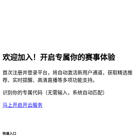
欢迎加入！开启专属你的赛事体验
首次注册并登录平台，将自动激活新用户通道，获取精选推
荐、实时提醒、高清直播等多项功能支持。
识别你的专属代码（无需输入，系统自动匹配）
马上开启开云服务
快速入口