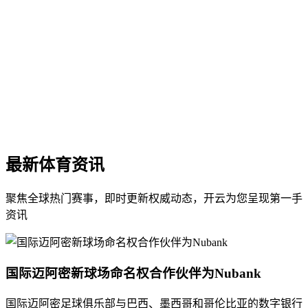
最新体育资讯
聚焦全球热门赛事，即时更新权威动态，开云为您呈现第一手
资讯
国际迈阿密新球场命名权合作伙伴为Nubank
国际迈阿密足球俱乐部与巴西、墨西哥和哥伦比亚的数字银行