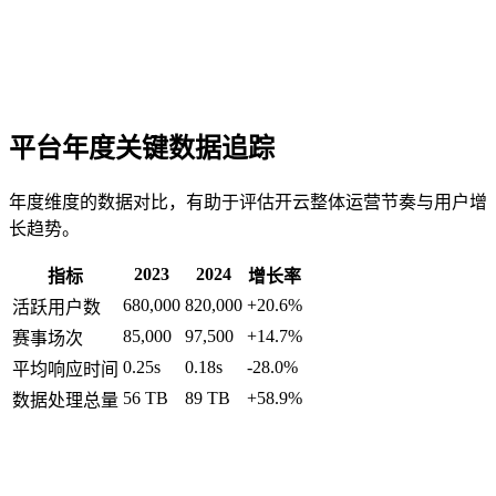
平台年度关键数据追踪
年度维度的数据对比，有助于评估开云整体运营节奏与用户增
长趋势。
2023
2024
指标
增长率
680,000
820,000
+20.6%
活跃用户数
85,000
97,500
+14.7%
赛事场次
0.25s
0.18s
-28.0%
平均响应时间
56 TB
89 TB
+58.9%
数据处理总量