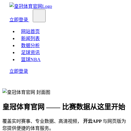
立即登录
网站首页
新闻列表
数据分析
足球资讯
篮球NBA
立即登录
皇冠体育官网
—— 比赛数据从这里开始
覆盖实时赛事、专业数据、高清视频，
开云APP
与网页版为
您提供便捷的体育服务。