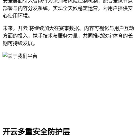
安全层面引入智能行为识别与风险控制机制，配合全球节点
部署与内容分发系统，实现全天候稳定运营，为用户提供安
心使用环境。
未来，开云 将继续加大在赛事数据、内容可视化与用户互动
方面的投入，携手技术与服务力量，共同推动数字体育的长
期可持续发展。
开云多重安全防护层