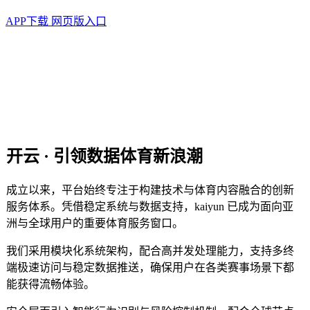
APP下载
网页版入口
开云 · 引领数据体育新浪潮
成立以来，平台始终专注于构建技术与体育内容融合的创新
服务体系。凭借稳定系统与数据支持，kaiyun 已成为面向亚
洲与全球用户的重要体育服务窗口。
我们采用模块化系统架构，配合高并发处理能力，支持多终
端极速访问与稳定数据推送，确保用户在各类赛事场景下都
能获得流畅体验。