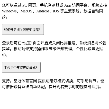
您可以通过 PC 网页、手机浏览器或 App 访问平台，系统支持
Windows、MacOS、Android、iOS 等主流系统，数据自动同
步。
如何开启或关闭通知提醒？
登录后可在“设置”页面开启或关闭比赛推送、系统消息与公告
提醒，移动端也支持操作系统级通知管理，个性化设置更贴
心。
平台是否支持夜间模式？
支持。皇冠体育官网 提供明暗双模式切换，可手动调节，也
可依据设备系统自动适配，提升观看赛事时的视觉舒适度。