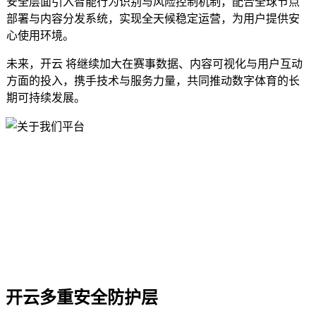
安全层面引入智能行为识别与风险控制机制，配合全球节点
部署与内容分发系统，实现全天候稳定运营，为用户提供安
心使用环境。
未来，开云 将继续加大在赛事数据、内容可视化与用户互动
方面的投入，携手技术与服务力量，共同推动数字体育的长
期可持续发展。
开云多重安全防护层