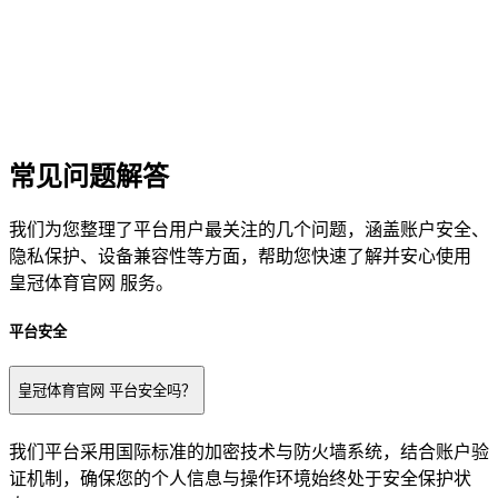
常见问题解答
我们为您整理了平台用户最关注的几个问题，涵盖账户安全、
隐私保护、设备兼容性等方面，帮助您快速了解并安心使用
皇冠体育官网 服务。
平台安全
皇冠体育官网 平台安全吗？
我们平台采用国际标准的加密技术与防火墙系统，结合账户验
证机制，确保您的个人信息与操作环境始终处于安全保护状