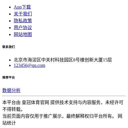
App下载
关于我们
隐私政策
用户协议
网站地图
联系我们
北京市海淀区中关村科技园区8号楼创新大厦15层
123456@qq.com
推荐平台
数据分析
本平台由 皇冠体育官网 提供技术支持与内容服务，未经许可
不得转载。
当前页面内容仅用于推广展示，最终解释权归平台所有。 网
站统计