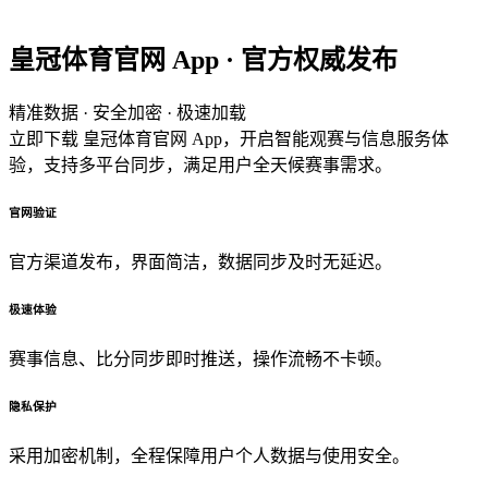
皇冠体育官网 App · 官方权威发布
精准数据 · 安全加密 · 极速加载
立即下载 皇冠体育官网 App，开启智能观赛与信息服务体
验，支持多平台同步，满足用户全天候赛事需求。
官网验证
官方渠道发布，界面简洁，数据同步及时无延迟。
极速体验
赛事信息、比分同步即时推送，操作流畅不卡顿。
隐私保护
采用加密机制，全程保障用户个人数据与使用安全。