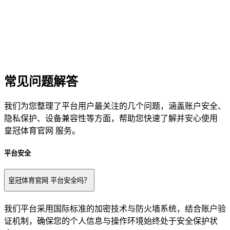
常见问题解答
我们为您整理了平台用户最关注的几个问题，涵盖账户安全、
隐私保护、设备兼容性等方面，帮助您快速了解并安心使用
皇冠体育官网 服务。
平台安全
皇冠体育官网 平台安全吗？
我们平台采用国际标准的加密技术与防火墙系统，结合账户验
证机制，确保您的个人信息与操作环境始终处于安全保护状