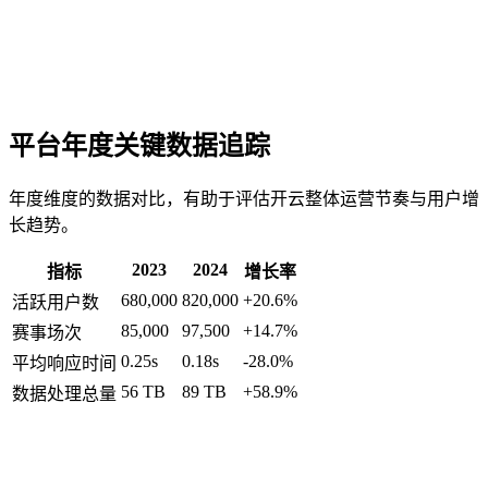
平台年度关键数据追踪
年度维度的数据对比，有助于评估开云整体运营节奏与用户增
长趋势。
2023
2024
指标
增长率
680,000
820,000
+20.6%
活跃用户数
85,000
97,500
+14.7%
赛事场次
0.25s
0.18s
-28.0%
平均响应时间
56 TB
89 TB
+58.9%
数据处理总量