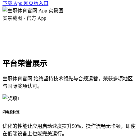
下载 App
网页版入口
实景截图 · 官方 App
平台荣誉展示
皇冠体育官网 始终坚持技术领先与合规运营，荣获多项地区
与国际奖项认可。
闪电般快速
优化的性能让应用启动速度提升50%，操作流畅无卡顿，即使
在低端设备上也能完美运行。