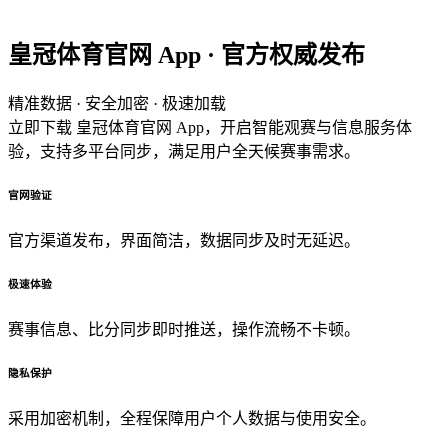
皇冠体育官网 App · 官方权威发布
精准数据 · 安全加密 · 极速加载
立即下载 皇冠体育官网 App，开启智能观赛与信息服务体
验，支持多平台同步，满足用户全天候赛事需求。
官网验证
官方渠道发布，界面简洁，数据同步及时无延迟。
极速体验
赛事信息、比分同步即时推送，操作流畅不卡顿。
隐私保护
采用加密机制，全程保障用户个人数据与使用安全。