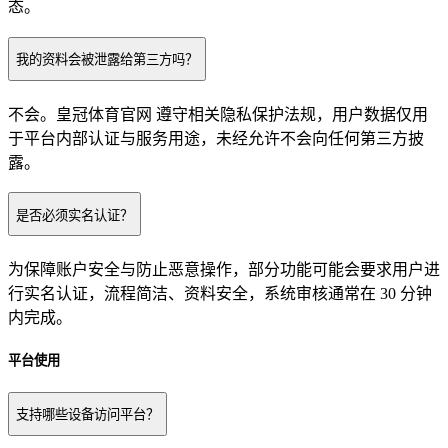
态。
我的资料会被泄露给第三方吗？
不会。皇冠体育官网 遵守相关隐私保护法规，用户数据仅用
于平台内部认证与服务用途，未经允许不会向任何第三方披
露。
是否必须实名认证？
为保障账户安全与防止恶意操作，部分功能可能会要求用户进
行实名认证，流程简洁、资料安全，系统审核通常在 30 分钟
内完成。
平台使用
支持哪些设备访问平台？