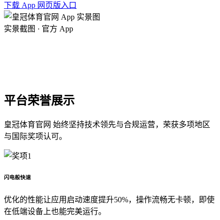
下载 App
网页版入口
实景截图 · 官方 App
平台荣誉展示
皇冠体育官网 始终坚持技术领先与合规运营，荣获多项地区
与国际奖项认可。
闪电般快速
优化的性能让应用启动速度提升50%，操作流畅无卡顿，即使
在低端设备上也能完美运行。