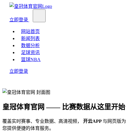
立即登录
网站首页
新闻列表
数据分析
足球资讯
篮球NBA
立即登录
皇冠体育官网
—— 比赛数据从这里开始
覆盖实时赛事、专业数据、高清视频，
开云APP
与网页版为
您提供便捷的体育服务。