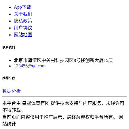
App下载
关于我们
隐私政策
用户协议
网站地图
联系我们
北京市海淀区中关村科技园区8号楼创新大厦15层
123456@qq.com
推荐平台
数据分析
本平台由 皇冠体育官网 提供技术支持与内容服务，未经许可
不得转载。
当前页面内容仅用于推广展示，最终解释权归平台所有。 网
站统计