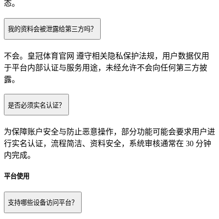
态。
我的资料会被泄露给第三方吗？
不会。皇冠体育官网 遵守相关隐私保护法规，用户数据仅用
于平台内部认证与服务用途，未经允许不会向任何第三方披
露。
是否必须实名认证？
为保障账户安全与防止恶意操作，部分功能可能会要求用户进
行实名认证，流程简洁、资料安全，系统审核通常在 30 分钟
内完成。
平台使用
支持哪些设备访问平台？