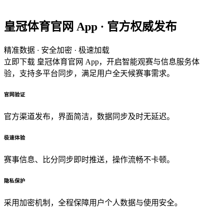
皇冠体育官网 App · 官方权威发布
精准数据 · 安全加密 · 极速加载
立即下载 皇冠体育官网 App，开启智能观赛与信息服务体
验，支持多平台同步，满足用户全天候赛事需求。
官网验证
官方渠道发布，界面简洁，数据同步及时无延迟。
极速体验
赛事信息、比分同步即时推送，操作流畅不卡顿。
隐私保护
采用加密机制，全程保障用户个人数据与使用安全。