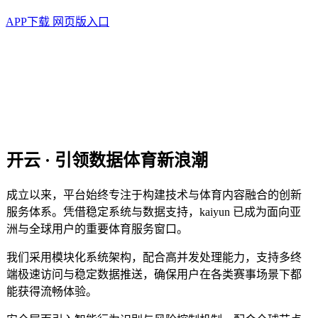
APP下载
网页版入口
开云 · 引领数据体育新浪潮
成立以来，平台始终专注于构建技术与体育内容融合的创新
服务体系。凭借稳定系统与数据支持，kaiyun 已成为面向亚
洲与全球用户的重要体育服务窗口。
我们采用模块化系统架构，配合高并发处理能力，支持多终
端极速访问与稳定数据推送，确保用户在各类赛事场景下都
能获得流畅体验。