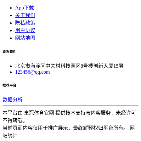
App下载
关于我们
隐私政策
用户协议
网站地图
联系我们
北京市海淀区中关村科技园区8号楼创新大厦15层
123456@qq.com
推荐平台
数据分析
本平台由 皇冠体育官网 提供技术支持与内容服务，未经许可
不得转载。
当前页面内容仅用于推广展示，最终解释权归平台所有。 网
站统计