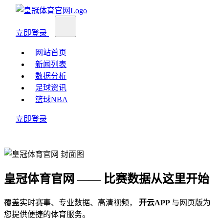
立即登录
网站首页
新闻列表
数据分析
足球资讯
篮球NBA
立即登录
皇冠体育官网
—— 比赛数据从这里开始
覆盖实时赛事、专业数据、高清视频，
开云APP
与网页版为
您提供便捷的体育服务。