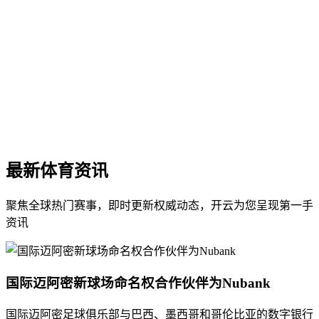
最新体育资讯
聚焦全球热门赛事，即时更新权威动态，开云为您呈现第一手
资讯
国际迈阿密新球场命名权合作伙伴为Nubank
国际迈阿密足球俱乐部与巴西、墨西哥和哥伦比亚的数字银行