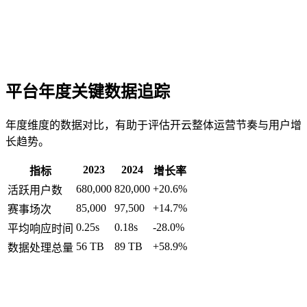
平台年度关键数据追踪
年度维度的数据对比，有助于评估开云整体运营节奏与用户增
长趋势。
2023
2024
指标
增长率
680,000
820,000
+20.6%
活跃用户数
85,000
97,500
+14.7%
赛事场次
0.25s
0.18s
-28.0%
平均响应时间
56 TB
89 TB
+58.9%
数据处理总量