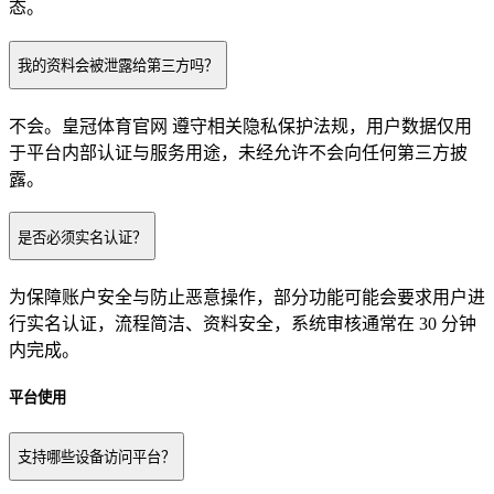
态。
我的资料会被泄露给第三方吗？
不会。皇冠体育官网 遵守相关隐私保护法规，用户数据仅用
于平台内部认证与服务用途，未经允许不会向任何第三方披
露。
是否必须实名认证？
为保障账户安全与防止恶意操作，部分功能可能会要求用户进
行实名认证，流程简洁、资料安全，系统审核通常在 30 分钟
内完成。
平台使用
支持哪些设备访问平台？