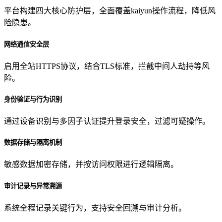
平台构建四大核心防护层，全面覆盖kaiyun操作流程，降低风
险隐患。
网络通信安全层
启用全站HTTPS协议，结合TLS标准，拦截中间人劫持等风
险。
身份验证与行为识别
通过设备识别与多因子认证提升登录安全，过滤可疑操作。
数据存储与隔离机制
敏感数据加密存储，并按访问权限进行逻辑隔离。
审计记录与异常溯源
系统全程记录关键行为，支持安全回溯与审计分析。