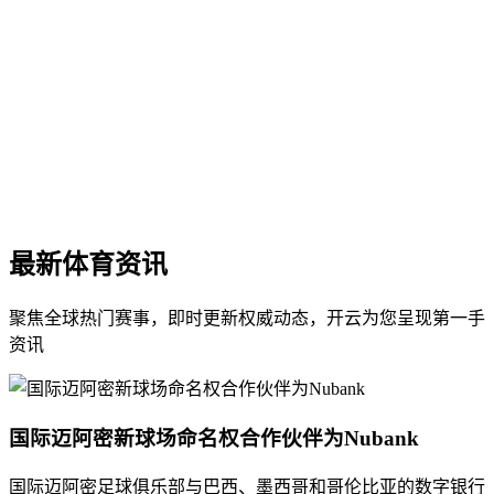
最新体育资讯
聚焦全球热门赛事，即时更新权威动态，开云为您呈现第一手
资讯
国际迈阿密新球场命名权合作伙伴为Nubank
国际迈阿密足球俱乐部与巴西、墨西哥和哥伦比亚的数字银行