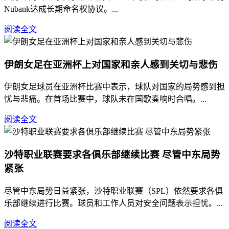
Nubank达成长期命名权协议。...
阅读全文
伊朗女足在亚洲杯上对国家和亲人感到关切与悲伤
伊朗女足球员在亚洲杯比赛中表示，球队对国家的局势感到担
忧与悲痛。在首场比赛中，球队未在国歌奏响时合唱。...
阅读全文
沙特职业联赛要求各俱乐部继续比赛 尽管中东局势
紧张
尽管中东局势日益紧张，沙特职业联赛（SPL）依然要求各俱
乐部继续进行比赛。球员和工作人员对安全问题表示担忧。...
阅读全文