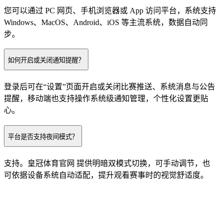
您可以通过 PC 网页、手机浏览器或 App 访问平台，系统支持
Windows、MacOS、Android、iOS 等主流系统，数据自动同
步。
如何开启或关闭通知提醒？
登录后可在“设置”页面开启或关闭比赛推送、系统消息与公告
提醒，移动端也支持操作系统级通知管理，个性化设置更贴
心。
平台是否支持夜间模式？
支持。皇冠体育官网 提供明暗双模式切换，可手动调节，也
可依据设备系统自动适配，提升观看赛事时的视觉舒适度。