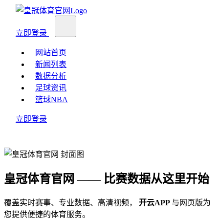
立即登录
网站首页
新闻列表
数据分析
足球资讯
篮球NBA
立即登录
皇冠体育官网
—— 比赛数据从这里开始
覆盖实时赛事、专业数据、高清视频，
开云APP
与网页版为
您提供便捷的体育服务。