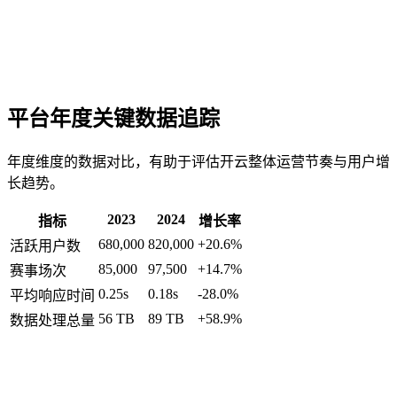
平台年度关键数据追踪
年度维度的数据对比，有助于评估开云整体运营节奏与用户增
长趋势。
2023
2024
指标
增长率
680,000
820,000
+20.6%
活跃用户数
85,000
97,500
+14.7%
赛事场次
0.25s
0.18s
-28.0%
平均响应时间
56 TB
89 TB
+58.9%
数据处理总量