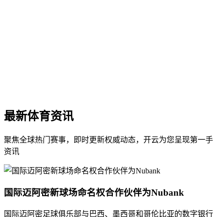
最新体育资讯
聚焦全球热门赛事，即时更新权威动态，开云为您呈现第一手
资讯
国际迈阿密新球场命名权合作伙伴为Nubank
国际迈阿密足球俱乐部与巴西、墨西哥和哥伦比亚的数字银行