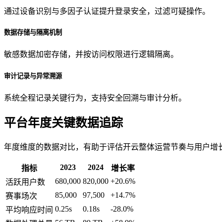
通过设备识别与多因子认证提升登录安全，过滤可疑操作。
数据存储与隔离机制
敏感数据加密存储，并按访问权限进行逻辑隔离。
审计记录与异常溯源
系统全程记录关键行为，支持安全回溯与审计分析。
平台年度关键数据追踪
年度维度的数据对比，有助于评估开云整体运营节奏与用户增
2023
2024
指标
增长率
680,000
820,000
+20.6%
活跃用户数
85,000
97,500
+14.7%
赛事场次
0.25s
0.18s
-28.0%
平均响应时间