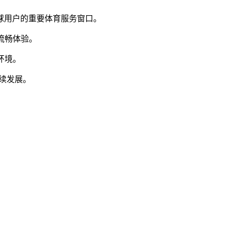
全球用户的重要体育服务窗口。
流畅体验。
环境。
续发展。