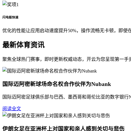
闪电般快速
优化的性能让应用启动速度提升50%，操作流畅无卡顿，即使
最新体育资讯
聚焦全球热门赛事，即时更新权威动态，开云为您呈现第一手
国际迈阿密新球场命名权合作伙伴为Nubank
国际迈阿密足球俱乐部与巴西、墨西哥和哥伦比亚的数字银行Nub
阅读全文
伊朗女足在亚洲杯上对国家和亲人感到关切与悲伤