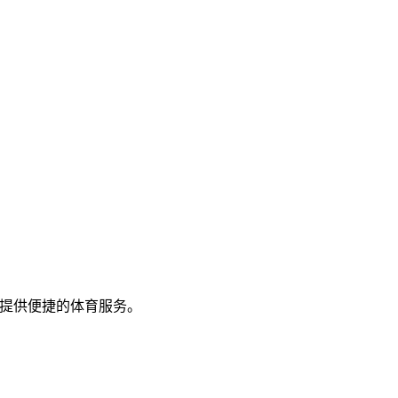
提供便捷的体育服务。