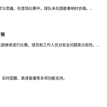
与悲痛。在首场比赛中，球队未在国歌奏响时合唱。...
紧张
部继续进行比赛。球员和工作人员对安全问题表示担忧。...
、实时提醒、高清直播等多项功能支持。