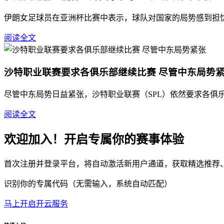
伊朗女足球员在亚洲杯比赛中表示，球队对国家的局势感到担忧
阅读全文
沙特职业联赛要求各俱乐部继续比赛 尽管中东局势
尽管中东局势日益紧张，沙特职业联赛（SPL）依然要求各俱乐
阅读全文
欢迎加入！开启专属你的赛事体验
首次注册并登录平台，将自动激活新用户通道，获取精选推荐
识别你的专属代码（无需输入，系统自动匹配）
马上开启开云服务