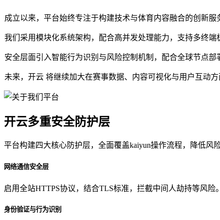
成立以来，平台始终专注于构建技术与体育内容融合的创新服务体
我们采用模块化系统架构，配合高并发处理能力，支持多终端
安全层面引入智能行为识别与风险控制机制，配合全球节点部
未来，开云 将继续加大在赛事数据、内容可视化与用户互动
开云多重安全防护层
平台构建四大核心防护层，全面覆盖kaiyun操作流程，降低风
网络通信安全层
启用全站HTTPS协议，结合TLS标准，拦截中间人劫持等风险
身份验证与行为识别