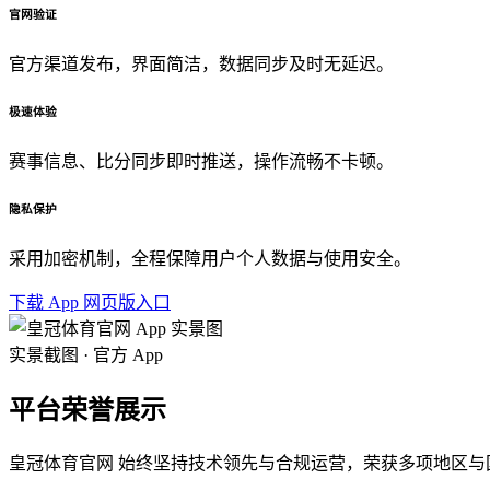
官网验证
官方渠道发布，界面简洁，数据同步及时无延迟。
极速体验
赛事信息、比分同步即时推送，操作流畅不卡顿。
隐私保护
采用加密机制，全程保障用户个人数据与使用安全。
下载 App
网页版入口
实景截图 · 官方 App
平台荣誉展示
皇冠体育官网 始终坚持技术领先与合规运营，荣获多项地区与