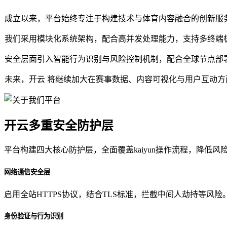
成立以来，平台始终专注于构建技术与体育内容融合的创新服务体
我们采用模块化系统架构，配合高并发处理能力，支持多终端
安全层面引入智能行为识别与风险控制机制，配合全球节点部
未来，开云 将继续加大在赛事数据、内容可视化与用户互动
开云多重安全防护层
平台构建四大核心防护层，全面覆盖kaiyun操作流程，降低风
网络通信安全层
启用全站HTTPS协议，结合TLS标准，拦截中间人劫持等风险
身份验证与行为识别