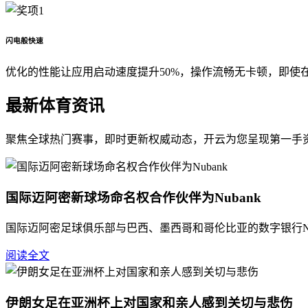
闪电般快速
优化的性能让应用启动速度提升50%，操作流畅无卡顿，即使
最新体育资讯
聚焦全球热门赛事，即时更新权威动态，开云为您呈现第一手
国际迈阿密新球场命名权合作伙伴为Nubank
国际迈阿密足球俱乐部与巴西、墨西哥和哥伦比亚的数字银行Nub
阅读全文
伊朗女足在亚洲杯上对国家和亲人感到关切与悲伤