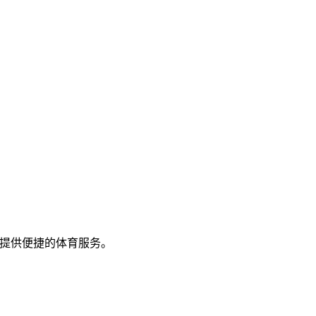
提供便捷的体育服务。