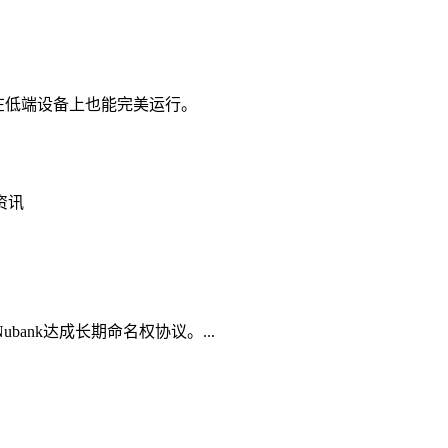
在低端设备上也能完美运行。
资讯
ank达成长期命名权协议。...