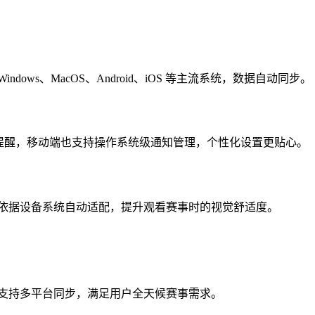
ndows、MacOS、Android、iOS 等主流系统，数据自动同步。
提醒，移动端也支持操作系统级通知管理，个性化设置更贴心。
可依据设备系统自动适配，提升观看赛事时的视觉舒适度。
，支持多平台同步，满足用户全天候赛事需求。