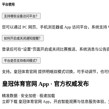
平台使用
支持哪些设备访问平台？
您可以通过 PC 网页、手机浏览器或 App 访问平台，系统支持 Wi
如何开启或关闭通知提醒？
登录后可在“设置”页面开启或关闭比赛推送、系统消息与公告
平台是否支持夜间模式？
支持。皇冠体育官网 提供明暗双模式切换，可手动调节，也
皇冠体育官网 App · 官方权威发布
精准数据 · 安全加密 · 极速加载
立即下载 皇冠体育官网 App，开启智能观赛与信息服务体验