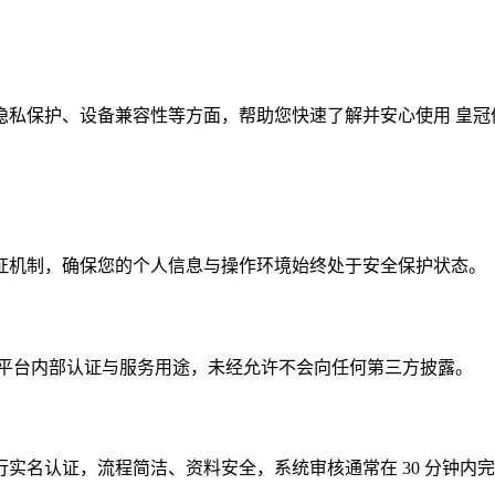
私保护、设备兼容性等方面，帮助您快速了解并安心使用 皇冠
证机制，确保您的个人信息与操作环境始终处于安全保护状态。
于平台内部认证与服务用途，未经允许不会向任何第三方披露。
实名认证，流程简洁、资料安全，系统审核通常在 30 分钟内