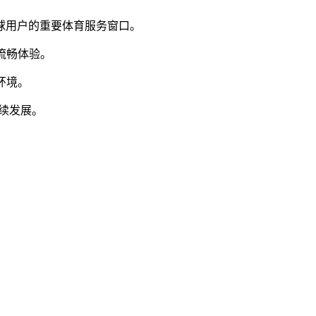
全球用户的重要体育服务窗口。
流畅体验。
环境。
续发展。