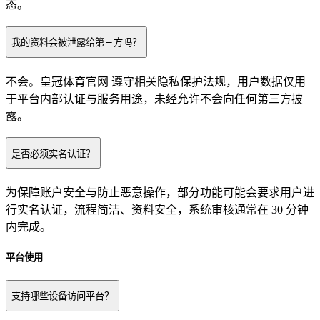
态。
我的资料会被泄露给第三方吗？
不会。皇冠体育官网 遵守相关隐私保护法规，用户数据仅用
于平台内部认证与服务用途，未经允许不会向任何第三方披
露。
是否必须实名认证？
为保障账户安全与防止恶意操作，部分功能可能会要求用户进
行实名认证，流程简洁、资料安全，系统审核通常在 30 分钟
内完成。
平台使用
支持哪些设备访问平台？