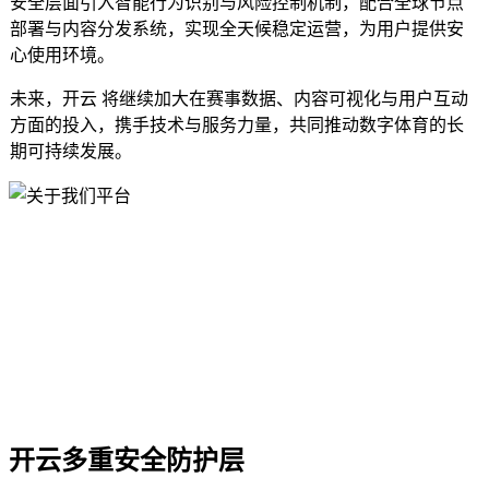
安全层面引入智能行为识别与风险控制机制，配合全球节点
部署与内容分发系统，实现全天候稳定运营，为用户提供安
心使用环境。
未来，开云 将继续加大在赛事数据、内容可视化与用户互动
方面的投入，携手技术与服务力量，共同推动数字体育的长
期可持续发展。
开云多重安全防护层