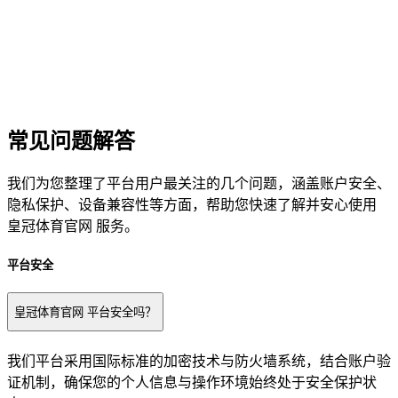
常见问题解答
我们为您整理了平台用户最关注的几个问题，涵盖账户安全、
隐私保护、设备兼容性等方面，帮助您快速了解并安心使用
皇冠体育官网 服务。
平台安全
皇冠体育官网 平台安全吗？
我们平台采用国际标准的加密技术与防火墙系统，结合账户验
证机制，确保您的个人信息与操作环境始终处于安全保护状