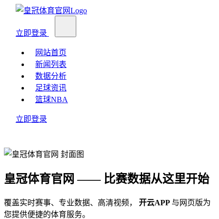
立即登录
网站首页
新闻列表
数据分析
足球资讯
篮球NBA
立即登录
皇冠体育官网
—— 比赛数据从这里开始
覆盖实时赛事、专业数据、高清视频，
开云APP
与网页版为
您提供便捷的体育服务。