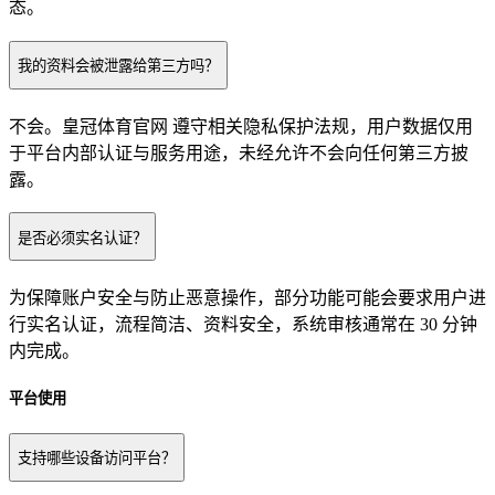
态。
我的资料会被泄露给第三方吗？
不会。皇冠体育官网 遵守相关隐私保护法规，用户数据仅用
于平台内部认证与服务用途，未经允许不会向任何第三方披
露。
是否必须实名认证？
为保障账户安全与防止恶意操作，部分功能可能会要求用户进
行实名认证，流程简洁、资料安全，系统审核通常在 30 分钟
内完成。
平台使用
支持哪些设备访问平台？