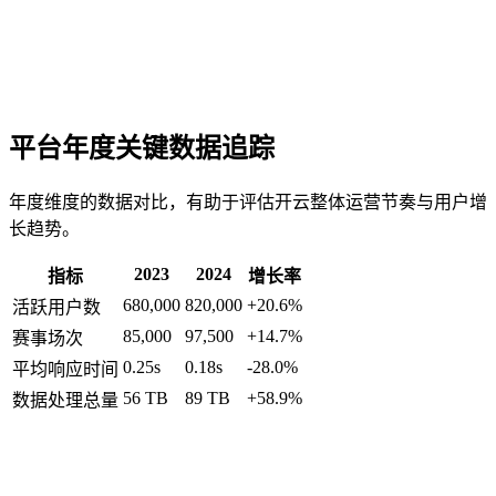
平台年度关键数据追踪
年度维度的数据对比，有助于评估开云整体运营节奏与用户增
长趋势。
2023
2024
指标
增长率
680,000
820,000
+20.6%
活跃用户数
85,000
97,500
+14.7%
赛事场次
0.25s
0.18s
-28.0%
平均响应时间
56 TB
89 TB
+58.9%
数据处理总量