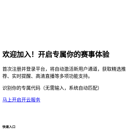
欢迎加入！开启专属你的赛事体验
首次注册并登录平台，将自动激活新用户通道，获取精选推
荐、实时提醒、高清直播等多项功能支持。
识别你的专属代码（无需输入，系统自动匹配）
马上开启开云服务
快速入口