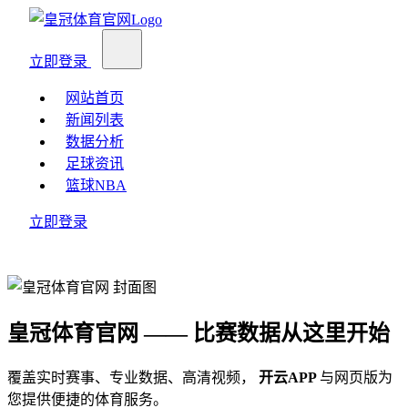
立即登录
网站首页
新闻列表
数据分析
足球资讯
篮球NBA
立即登录
皇冠体育官网
—— 比赛数据从这里开始
覆盖实时赛事、专业数据、高清视频，
开云APP
与网页版为
您提供便捷的体育服务。