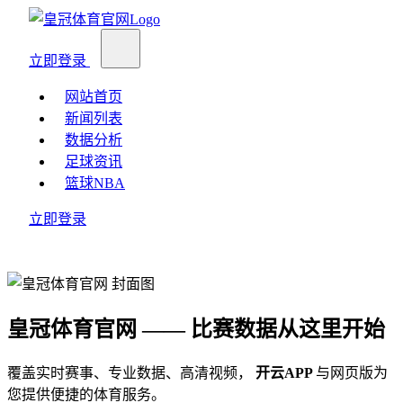
立即登录
网站首页
新闻列表
数据分析
足球资讯
篮球NBA
立即登录
皇冠体育官网
—— 比赛数据从这里开始
覆盖实时赛事、专业数据、高清视频，
开云APP
与网页版为
您提供便捷的体育服务。