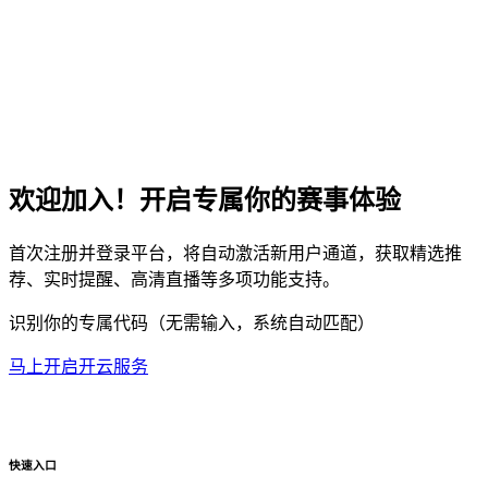
欢迎加入！开启专属你的赛事体验
首次注册并登录平台，将自动激活新用户通道，获取精选推
荐、实时提醒、高清直播等多项功能支持。
识别你的专属代码（无需输入，系统自动匹配）
马上开启开云服务
快速入口