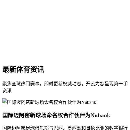
最新体育资讯
聚焦全球热门赛事，即时更新权威动态，开云为您呈现第一手
资讯
国际迈阿密新球场命名权合作伙伴为Nubank
国际迈阿密足球俱乐部与巴西、墨西哥和哥伦比亚的数字银行