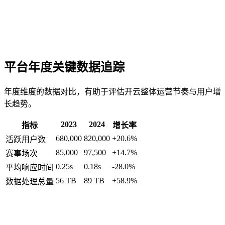
平台年度关键数据追踪
年度维度的数据对比，有助于评估开云整体运营节奏与用户增
长趋势。
2023
2024
指标
增长率
680,000
820,000
+20.6%
活跃用户数
85,000
97,500
+14.7%
赛事场次
0.25s
0.18s
-28.0%
平均响应时间
56 TB
89 TB
+58.9%
数据处理总量