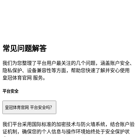
常见问题解答
我们为您整理了平台用户最关注的几个问题，涵盖账户安全、
隐私保护、设备兼容性等方面，帮助您快速了解并安心使用
皇冠体育官网 服务。
平台安全
皇冠体育官网 平台安全吗？
我们平台采用国际标准的加密技术与防火墙系统，结合账户验
证机制，确保您的个人信息与操作环境始终处于安全保护状