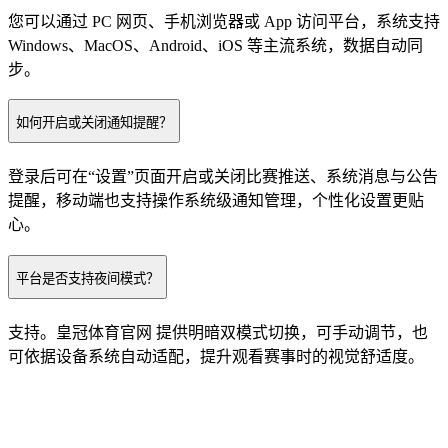
您可以通过 PC 网页、手机浏览器或 App 访问平台，系统支持
Windows、MacOS、Android、iOS 等主流系统，数据自动同
步。
如何开启或关闭通知提醒？
登录后可在“设置”页面开启或关闭比赛推送、系统消息与公告
提醒，移动端也支持操作系统级通知管理，个性化设置更贴
心。
平台是否支持夜间模式？
支持。皇冠体育官网 提供明暗双模式切换，可手动调节，也
可依据设备系统自动适配，提升观看赛事时的视觉舒适度。