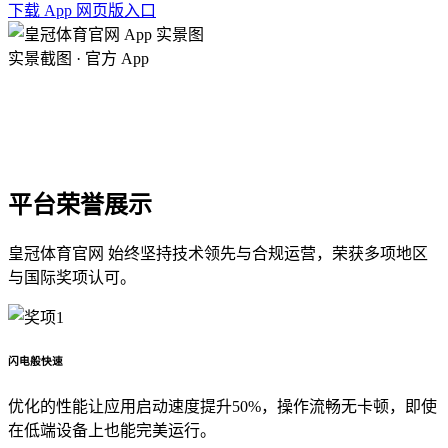
下载 App
网页版入口
实景截图 · 官方 App
平台荣誉展示
皇冠体育官网 始终坚持技术领先与合规运营，荣获多项地区
与国际奖项认可。
闪电般快速
优化的性能让应用启动速度提升50%，操作流畅无卡顿，即使
在低端设备上也能完美运行。