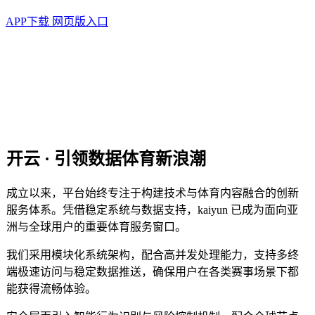
APP下载
网页版入口
开云 · 引领数据体育新浪潮
成立以来，平台始终专注于构建技术与体育内容融合的创新
服务体系。凭借稳定系统与数据支持，kaiyun 已成为面向亚
洲与全球用户的重要体育服务窗口。
我们采用模块化系统架构，配合高并发处理能力，支持多终
端极速访问与稳定数据推送，确保用户在各类赛事场景下都
能获得流畅体验。