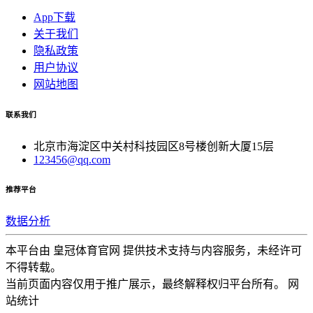
App下载
关于我们
隐私政策
用户协议
网站地图
联系我们
北京市海淀区中关村科技园区8号楼创新大厦15层
123456@qq.com
推荐平台
数据分析
本平台由 皇冠体育官网 提供技术支持与内容服务，未经许可
不得转载。
当前页面内容仅用于推广展示，最终解释权归平台所有。 网
站统计