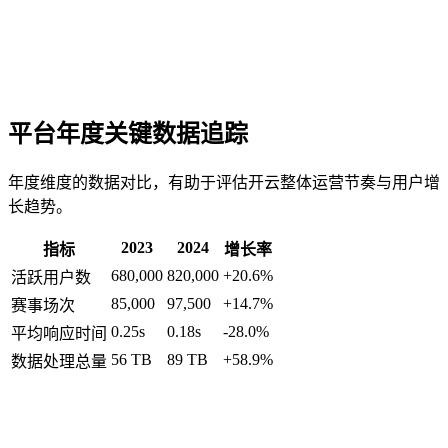
平台年度关键数据追踪
年度维度的数据对比，有助于评估开云整体运营节奏与用户增
长趋势。
2023
2024
指标
增长率
680,000
820,000
+20.6%
活跃用户数
85,000
97,500
+14.7%
赛事场次
0.25s
0.18s
-28.0%
平均响应时间
56 TB
89 TB
+58.9%
数据处理总量