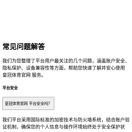
常见问题解答
我们为您整理了平台用户最关注的几个问题，涵盖账户安全、
隐私保护、设备兼容性等方面，帮助您快速了解并安心使用
皇冠体育官网 服务。
平台安全
皇冠体育官网 平台安全吗？
我们平台采用国际标准的加密技术与防火墙系统，结合账户验
证机制，确保您的个人信息与操作环境始终处于安全保护状