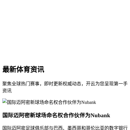
最新体育资讯
聚焦全球热门赛事，即时更新权威动态，开云为您呈现第一手
资讯
国际迈阿密新球场命名权合作伙伴为Nubank
国际迈阿密足球俱乐部与巴西、墨西哥和哥伦比亚的数字银行