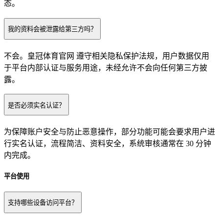
态。
我的资料会被泄露给第三方吗？
不会。皇冠体育官网 遵守相关隐私保护法规，用户数据仅用
于平台内部认证与服务用途，未经允许不会向任何第三方披
露。
是否必须实名认证？
为保障账户安全与防止恶意操作，部分功能可能会要求用户进
行实名认证，流程简洁、资料安全，系统审核通常在 30 分钟
内完成。
平台使用
支持哪些设备访问平台？