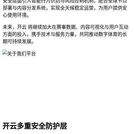
安全层面引入智能行为识别与风险控制机制，配合全球节点
部署与内容分发系统，实现全天候稳定运营，为用户提供安
心使用环境。
未来，开云 将继续加大在赛事数据、内容可视化与用户互动
方面的投入，携手技术与服务力量，共同推动数字体育的长
期可持续发展。
开云多重安全防护层