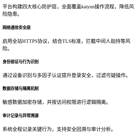
平台构建四大核心防护层，全面覆盖kaiyun操作流程，降低风
险隐患。
网络通信安全层
启用全站HTTPS协议，结合TLS标准，拦截中间人劫持等风
险。
身份验证与行为识别
通过设备识别与多因子认证提升登录安全，过滤可疑操作。
数据存储与隔离机制
敏感数据加密存储，并按访问权限进行逻辑隔离。
审计记录与异常溯源
系统全程记录关键行为，支持安全回溯与审计分析。