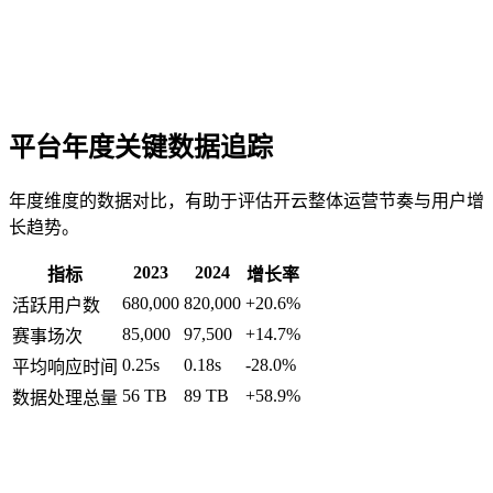
平台年度关键数据追踪
年度维度的数据对比，有助于评估开云整体运营节奏与用户增
长趋势。
2023
2024
指标
增长率
680,000
820,000
+20.6%
活跃用户数
85,000
97,500
+14.7%
赛事场次
0.25s
0.18s
-28.0%
平均响应时间
56 TB
89 TB
+58.9%
数据处理总量