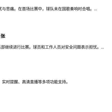
与悲痛。在首场比赛中，球队未在国歌奏响时合唱。...
紧张
部继续进行比赛。球员和工作人员对安全问题表示担忧。...
、实时提醒、高清直播等多项功能支持。