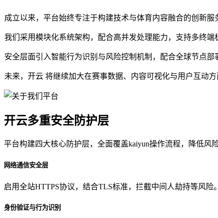
成立以来，平台始终专注于构建技术与体育内容融合的创新服务体
我们采用模块化系统架构，配合高并发处理能力，支持多终端
安全层面引入智能行为识别与风险控制机制，配合全球节点部
未来，开云 将继续加大在赛事数据、内容可视化与用户互动
开云多重安全防护层
平台构建四大核心防护层，全面覆盖kaiyun操作流程，降低风
网络通信安全层
启用全站HTTPS协议，结合TLS标准，拦截中间人劫持等风险
身份验证与行为识别