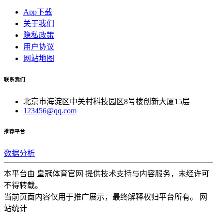
App下载
关于我们
隐私政策
用户协议
网站地图
联系我们
北京市海淀区中关村科技园区8号楼创新大厦15层
123456@qq.com
推荐平台
数据分析
本平台由 皇冠体育官网 提供技术支持与内容服务，未经许可
不得转载。
当前页面内容仅用于推广展示，最终解释权归平台所有。 网
站统计