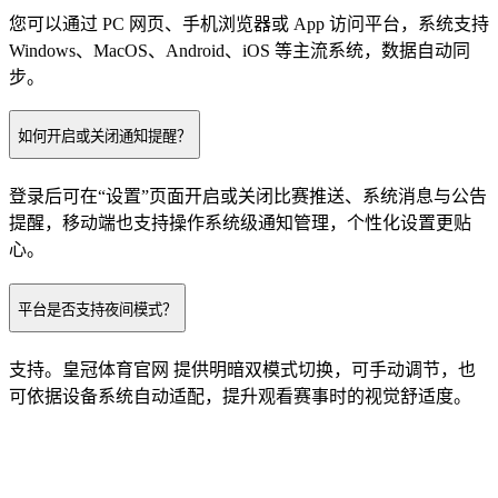
您可以通过 PC 网页、手机浏览器或 App 访问平台，系统支持
Windows、MacOS、Android、iOS 等主流系统，数据自动同
步。
如何开启或关闭通知提醒？
登录后可在“设置”页面开启或关闭比赛推送、系统消息与公告
提醒，移动端也支持操作系统级通知管理，个性化设置更贴
心。
平台是否支持夜间模式？
支持。皇冠体育官网 提供明暗双模式切换，可手动调节，也
可依据设备系统自动适配，提升观看赛事时的视觉舒适度。