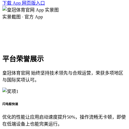
下载 App
网页版入口
实景截图 · 官方 App
平台荣誉展示
皇冠体育官网 始终坚持技术领先与合规运营，荣获多项地区
与国际奖项认可。
闪电般快速
优化的性能让应用启动速度提升50%，操作流畅无卡顿，即使
在低端设备上也能完美运行。