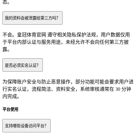
态。
我的资料会被泄露给第三方吗？
不会。皇冠体育官网 遵守相关隐私保护法规，用户数据仅用
于平台内部认证与服务用途，未经允许不会向任何第三方披
露。
是否必须实名认证？
为保障账户安全与防止恶意操作，部分功能可能会要求用户进
行实名认证，流程简洁、资料安全，系统审核通常在 30 分钟
内完成。
平台使用
支持哪些设备访问平台？