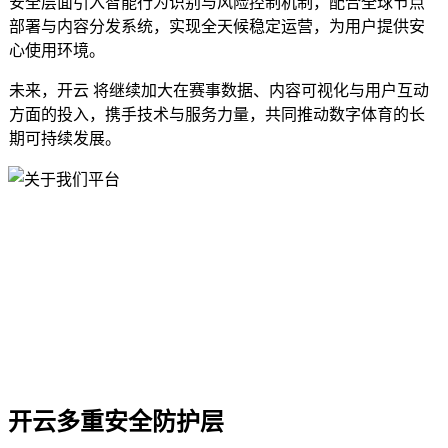
安全层面引入智能行为识别与风险控制机制，配合全球节点
部署与内容分发系统，实现全天候稳定运营，为用户提供安
心使用环境。
未来，开云 将继续加大在赛事数据、内容可视化与用户互动
方面的投入，携手技术与服务力量，共同推动数字体育的长
期可持续发展。
开云多重安全防护层