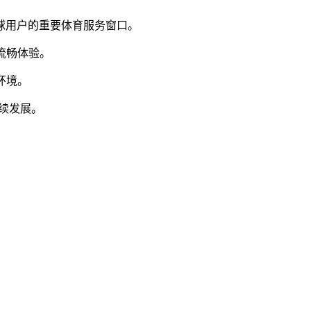
全球用户的重要体育服务窗口。
流畅体验。
环境。
续发展。