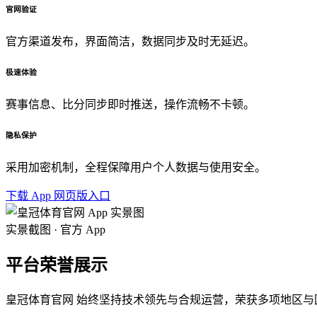
官网验证
官方渠道发布，界面简洁，数据同步及时无延迟。
极速体验
赛事信息、比分同步即时推送，操作流畅不卡顿。
隐私保护
采用加密机制，全程保障用户个人数据与使用安全。
下载 App
网页版入口
实景截图 · 官方 App
平台荣誉展示
皇冠体育官网 始终坚持技术领先与合规运营，荣获多项地区与