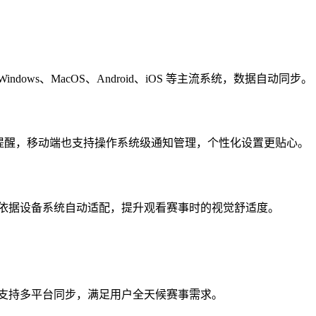
ndows、MacOS、Android、iOS 等主流系统，数据自动同步。
提醒，移动端也支持操作系统级通知管理，个性化设置更贴心。
可依据设备系统自动适配，提升观看赛事时的视觉舒适度。
，支持多平台同步，满足用户全天候赛事需求。