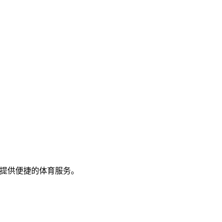
提供便捷的体育服务。