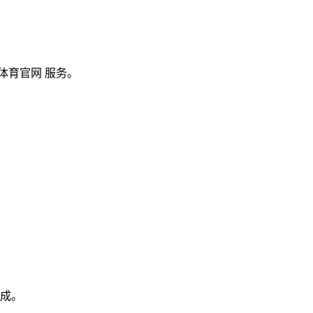
体育官网 服务。
完成。