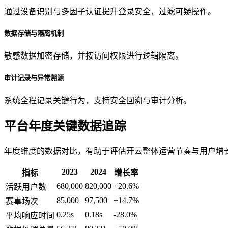
通过设备识别与多因子认证提升登录安全，过滤可疑操作。
数据存储与隔离机制
敏感数据加密存储，并按访问权限进行逻辑隔离。
审计记录与异常溯源
系统全程记录关键行为，支持安全回溯与审计分析。
平台年度关键数据追踪
年度维度的数据对比，有助于评估开云整体运营节奏与用户增
2023
2024
指标
增长率
680,000
820,000
+20.6%
活跃用户数
85,000
97,500
+14.7%
赛事场次
0.25s
0.18s
-28.0%
平均响应时间