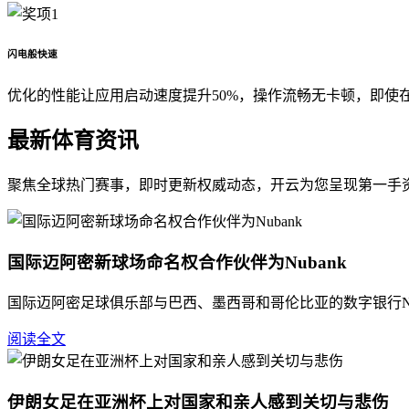
闪电般快速
优化的性能让应用启动速度提升50%，操作流畅无卡顿，即使
最新体育资讯
聚焦全球热门赛事，即时更新权威动态，开云为您呈现第一手
国际迈阿密新球场命名权合作伙伴为Nubank
国际迈阿密足球俱乐部与巴西、墨西哥和哥伦比亚的数字银行Nub
阅读全文
伊朗女足在亚洲杯上对国家和亲人感到关切与悲伤