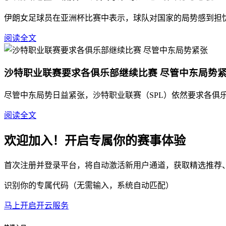
伊朗女足球员在亚洲杯比赛中表示，球队对国家的局势感到担忧
阅读全文
沙特职业联赛要求各俱乐部继续比赛 尽管中东局势
尽管中东局势日益紧张，沙特职业联赛（SPL）依然要求各俱乐
阅读全文
欢迎加入！开启专属你的赛事体验
首次注册并登录平台，将自动激活新用户通道，获取精选推荐
识别你的专属代码（无需输入，系统自动匹配）
马上开启开云服务