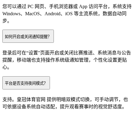
您可以通过 PC 网页、手机浏览器或 App 访问平台，系统支持
Windows、MacOS、Android、iOS 等主流系统，数据自动同
步。
如何开启或关闭通知提醒？
登录后可在“设置”页面开启或关闭比赛推送、系统消息与公告
提醒，移动端也支持操作系统级通知管理，个性化设置更贴
心。
平台是否支持夜间模式？
支持。皇冠体育官网 提供明暗双模式切换，可手动调节，也
可依据设备系统自动适配，提升观看赛事时的视觉舒适度。