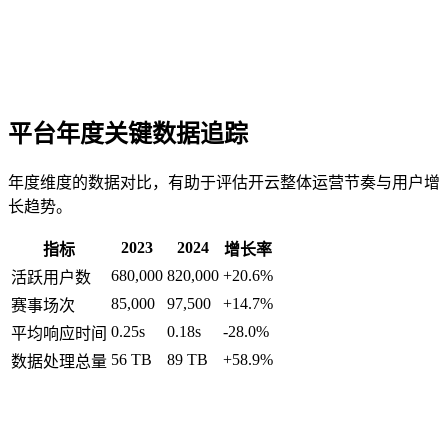
平台年度关键数据追踪
年度维度的数据对比，有助于评估开云整体运营节奏与用户增
长趋势。
2023
2024
指标
增长率
680,000
820,000
+20.6%
活跃用户数
85,000
97,500
+14.7%
赛事场次
0.25s
0.18s
-28.0%
平均响应时间
56 TB
89 TB
+58.9%
数据处理总量