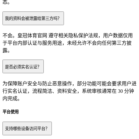
态。
我的资料会被泄露给第三方吗？
不会。皇冠体育官网 遵守相关隐私保护法规，用户数据仅用
于平台内部认证与服务用途，未经允许不会向任何第三方披
露。
是否必须实名认证？
为保障账户安全与防止恶意操作，部分功能可能会要求用户进
行实名认证，流程简洁、资料安全，系统审核通常在 30 分钟
内完成。
平台使用
支持哪些设备访问平台？