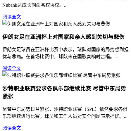
Nubank达成长期命名权协议。...
阅读全文
伊朗女足在亚洲杯上对国家和亲人感到关切与悲伤
伊朗女足球员在亚洲杯比赛中表示，球队对国家的局势感到担
忧与悲痛。在首场比赛中，球队未在国歌奏响时合唱。...
阅读全文
沙特职业联赛要求各俱乐部继续比赛 尽管中东局势
紧张
尽管中东局势日益紧张，沙特职业联赛（SPL）依然要求各俱
乐部继续进行比赛。球员和工作人员对安全问题表示担忧。...
阅读全文