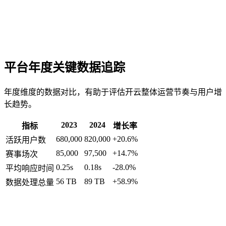
平台年度关键数据追踪
年度维度的数据对比，有助于评估开云整体运营节奏与用户增
长趋势。
2023
2024
指标
增长率
680,000
820,000
+20.6%
活跃用户数
85,000
97,500
+14.7%
赛事场次
0.25s
0.18s
-28.0%
平均响应时间
56 TB
89 TB
+58.9%
数据处理总量