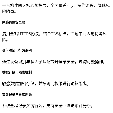
平台构建四大核心防护层，全面覆盖kaiyun操作流程，降低风
险隐患。
网络通信安全层
启用全站HTTPS协议，结合TLS标准，拦截中间人劫持等风
险。
身份验证与行为识别
通过设备识别与多因子认证提升登录安全，过滤可疑操作。
数据存储与隔离机制
敏感数据加密存储，并按访问权限进行逻辑隔离。
审计记录与异常溯源
系统全程记录关键行为，支持安全回溯与审计分析。