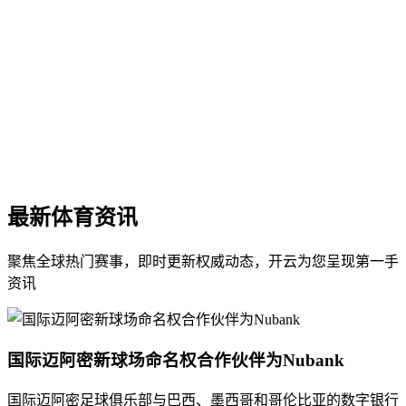
最新体育资讯
聚焦全球热门赛事，即时更新权威动态，开云为您呈现第一手
资讯
国际迈阿密新球场命名权合作伙伴为Nubank
国际迈阿密足球俱乐部与巴西、墨西哥和哥伦比亚的数字银行