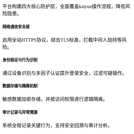
平台构建四大核心防护层，全面覆盖kaiyun操作流程，降低风
险隐患。
网络通信安全层
启用全站HTTPS协议，结合TLS标准，拦截中间人劫持等风
险。
身份验证与行为识别
通过设备识别与多因子认证提升登录安全，过滤可疑操作。
数据存储与隔离机制
敏感数据加密存储，并按访问权限进行逻辑隔离。
审计记录与异常溯源
系统全程记录关键行为，支持安全回溯与审计分析。