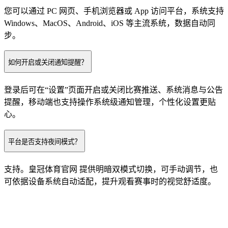
您可以通过 PC 网页、手机浏览器或 App 访问平台，系统支持
Windows、MacOS、Android、iOS 等主流系统，数据自动同
步。
如何开启或关闭通知提醒？
登录后可在“设置”页面开启或关闭比赛推送、系统消息与公告
提醒，移动端也支持操作系统级通知管理，个性化设置更贴
心。
平台是否支持夜间模式？
支持。皇冠体育官网 提供明暗双模式切换，可手动调节，也
可依据设备系统自动适配，提升观看赛事时的视觉舒适度。