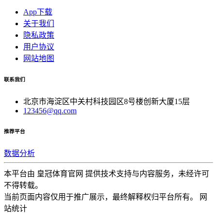
App下载
关于我们
隐私政策
用户协议
网站地图
联系我们
北京市海淀区中关村科技园区8号楼创新大厦15层
123456@qq.com
推荐平台
数据分析
本平台由 皇冠体育官网 提供技术支持与内容服务，未经许可
不得转载。
当前页面内容仅用于推广展示，最终解释权归平台所有。 网
站统计