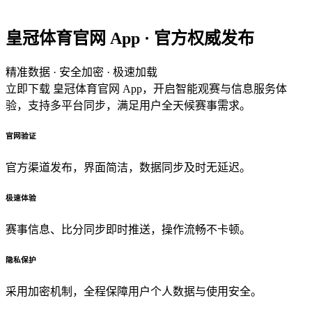
皇冠体育官网 App · 官方权威发布
精准数据 · 安全加密 · 极速加载
立即下载 皇冠体育官网 App，开启智能观赛与信息服务体
验，支持多平台同步，满足用户全天候赛事需求。
官网验证
官方渠道发布，界面简洁，数据同步及时无延迟。
极速体验
赛事信息、比分同步即时推送，操作流畅不卡顿。
隐私保护
采用加密机制，全程保障用户个人数据与使用安全。