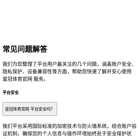
常见问题解答
我们为您整理了平台用户最关注的几个问题，涵盖账户安全、
隐私保护、设备兼容性等方面，帮助您快速了解并安心使用
皇冠体育官网 服务。
平台安全
皇冠体育官网 平台安全吗？
我们平台采用国际标准的加密技术与防火墙系统，结合账户验
证机制，确保您的个人信息与操作环境始终处于安全保护状