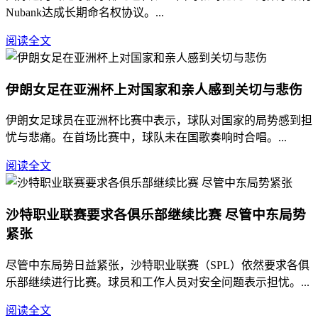
Nubank达成长期命名权协议。...
阅读全文
伊朗女足在亚洲杯上对国家和亲人感到关切与悲伤
伊朗女足球员在亚洲杯比赛中表示，球队对国家的局势感到担
忧与悲痛。在首场比赛中，球队未在国歌奏响时合唱。...
阅读全文
沙特职业联赛要求各俱乐部继续比赛 尽管中东局势
紧张
尽管中东局势日益紧张，沙特职业联赛（SPL）依然要求各俱
乐部继续进行比赛。球员和工作人员对安全问题表示担忧。...
阅读全文