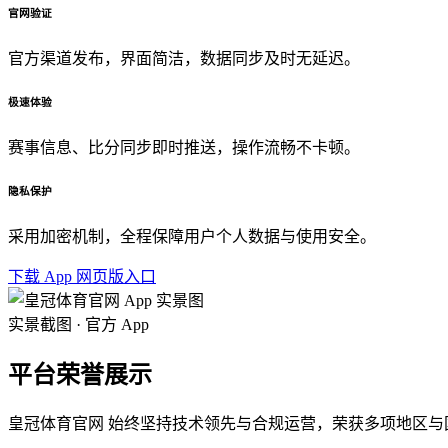
官网验证
官方渠道发布，界面简洁，数据同步及时无延迟。
极速体验
赛事信息、比分同步即时推送，操作流畅不卡顿。
隐私保护
采用加密机制，全程保障用户个人数据与使用安全。
下载 App
网页版入口
实景截图 · 官方 App
平台荣誉展示
皇冠体育官网 始终坚持技术领先与合规运营，荣获多项地区与