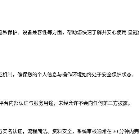
私保护、设备兼容性等方面，帮助您快速了解并安心使用 皇冠
证机制，确保您的个人信息与操作环境始终处于安全保护状态。
于平台内部认证与服务用途，未经允许不会向任何第三方披露。
实名认证，流程简洁、资料安全，系统审核通常在 30 分钟内