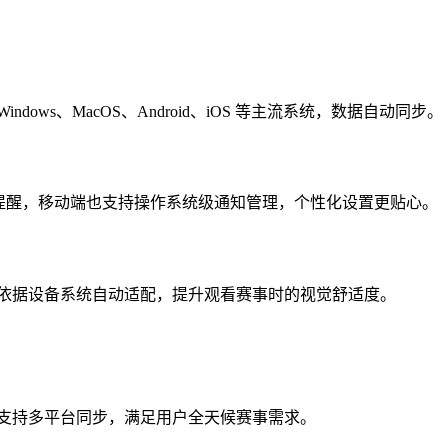
ndows、MacOS、Android、iOS 等主流系统，数据自动同步。
提醒，移动端也支持操作系统级通知管理，个性化设置更贴心。
可依据设备系统自动适配，提升观看赛事时的视觉舒适度。
，支持多平台同步，满足用户全天候赛事需求。