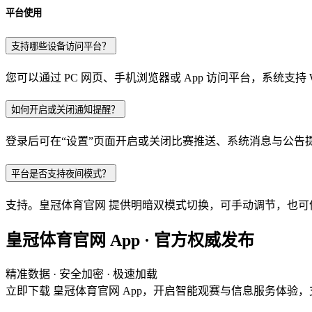
平台使用
支持哪些设备访问平台？
您可以通过 PC 网页、手机浏览器或 App 访问平台，系统支持 Wi
如何开启或关闭通知提醒？
登录后可在“设置”页面开启或关闭比赛推送、系统消息与公告
平台是否支持夜间模式？
支持。皇冠体育官网 提供明暗双模式切换，可手动调节，也
皇冠体育官网 App · 官方权威发布
精准数据 · 安全加密 · 极速加载
立即下载 皇冠体育官网 App，开启智能观赛与信息服务体验