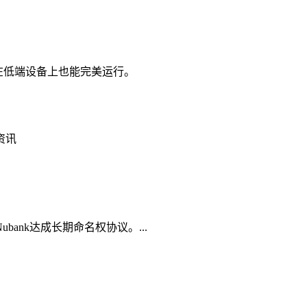
在低端设备上也能完美运行。
资讯
ank达成长期命名权协议。...