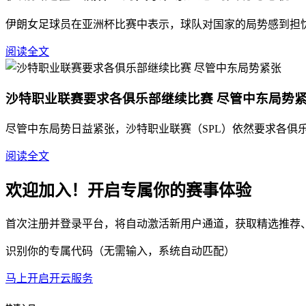
伊朗女足球员在亚洲杯比赛中表示，球队对国家的局势感到担忧
阅读全文
沙特职业联赛要求各俱乐部继续比赛 尽管中东局势
尽管中东局势日益紧张，沙特职业联赛（SPL）依然要求各俱乐
阅读全文
欢迎加入！开启专属你的赛事体验
首次注册并登录平台，将自动激活新用户通道，获取精选推荐
识别你的专属代码（无需输入，系统自动匹配）
马上开启开云服务