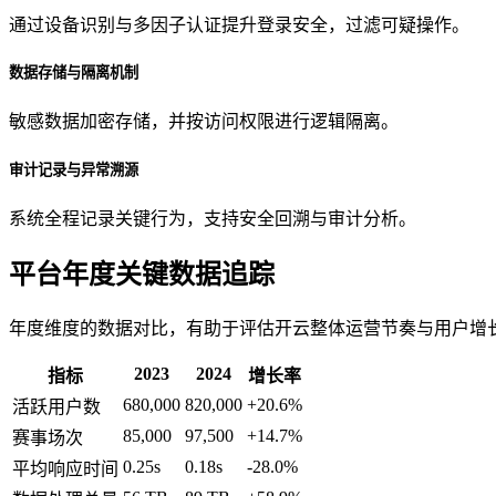
通过设备识别与多因子认证提升登录安全，过滤可疑操作。
数据存储与隔离机制
敏感数据加密存储，并按访问权限进行逻辑隔离。
审计记录与异常溯源
系统全程记录关键行为，支持安全回溯与审计分析。
平台年度关键数据追踪
年度维度的数据对比，有助于评估开云整体运营节奏与用户增
2023
2024
指标
增长率
680,000
820,000
+20.6%
活跃用户数
85,000
97,500
+14.7%
赛事场次
0.25s
0.18s
-28.0%
平均响应时间