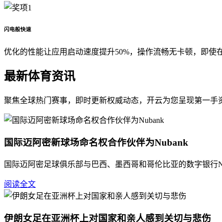
闪电般快速
优化的性能让应用启动速度提升50%，操作流畅无卡顿，即使
最新体育资讯
聚焦全球热门赛事，即时更新权威动态，开云为您呈现第一手
国际迈阿密新球场命名权合作伙伴为Nubank
国际迈阿密足球俱乐部与巴西、墨西哥和哥伦比亚的数字银行Nub
阅读全文
伊朗女足在亚洲杯上对国家和亲人感到关切与悲伤