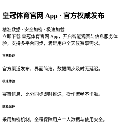
皇冠体育官网 App · 官方权威发布
精准数据 · 安全加密 · 极速加载
立即下载 皇冠体育官网 App，开启智能观赛与信息服务体
验，支持多平台同步，满足用户全天候赛事需求。
官网验证
官方渠道发布，界面简洁，数据同步及时无延迟。
极速体验
赛事信息、比分同步即时推送，操作流畅不卡顿。
隐私保护
采用加密机制，全程保障用户个人数据与使用安全。