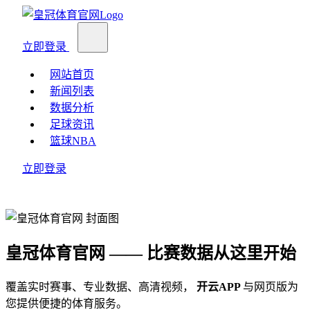
立即登录
网站首页
新闻列表
数据分析
足球资讯
篮球NBA
立即登录
皇冠体育官网
—— 比赛数据从这里开始
覆盖实时赛事、专业数据、高清视频，
开云APP
与网页版为
您提供便捷的体育服务。