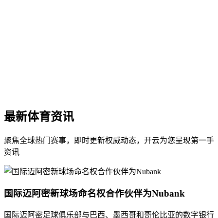
最新体育资讯
聚焦全球热门赛事，即时更新权威动态，开云为您呈现第一手
资讯
国际迈阿密新球场命名权合作伙伴为Nubank
国际迈阿密足球俱乐部与巴西、墨西哥和哥伦比亚的数字银行