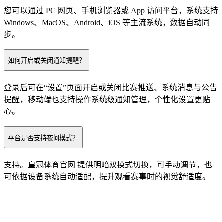
您可以通过 PC 网页、手机浏览器或 App 访问平台，系统支持
Windows、MacOS、Android、iOS 等主流系统，数据自动同
步。
如何开启或关闭通知提醒？
登录后可在“设置”页面开启或关闭比赛推送、系统消息与公告
提醒，移动端也支持操作系统级通知管理，个性化设置更贴
心。
平台是否支持夜间模式？
支持。皇冠体育官网 提供明暗双模式切换，可手动调节，也
可依据设备系统自动适配，提升观看赛事时的视觉舒适度。