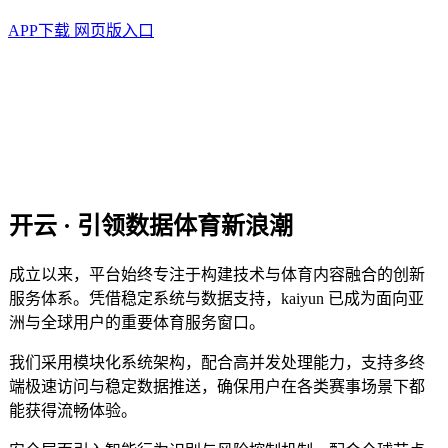
APP下载
网页版入口
开云 · 引领数据体育新浪潮
成立以来，平台始终专注于构建技术与体育内容融合的创新
服务体系。凭借稳定系统与数据支持，kaiyun 已成为面向亚
洲与全球用户的重要体育服务窗口。
我们采用模块化系统架构，配合高并发处理能力，支持多终
端极速访问与稳定数据推送，确保用户在各类赛事场景下都
能获得流畅体验。