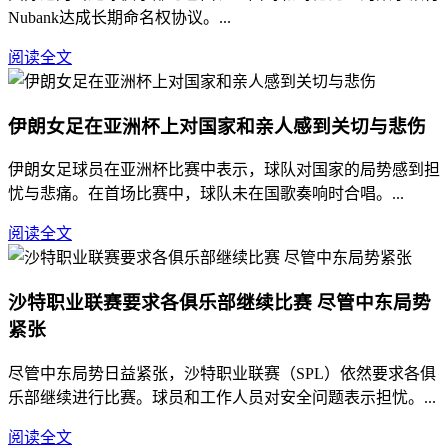
Nubank达成长期命名权协议。...
阅读全文
伊朗女足在亚洲杯上对国家和亲人感到关切与悲伤
伊朗女足球员在亚洲杯比赛中表示，球队对国家的局势感到担
忧与悲痛。在首场比赛中，球队未在国歌奏响时合唱。...
阅读全文
沙特职业联赛要求各俱乐部继续比赛 尽管中东局势
紧张
尽管中东局势日益紧张，沙特职业联赛（SPL）依然要求各俱
乐部继续进行比赛。球员和工作人员对安全问题表示担忧。...
阅读全文