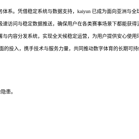
系。凭借稳定系统与数据支持，kaiyun 已成为面向亚洲与
极速访问与稳定数据推送，确保用户在各类赛事场景下都能获得
署与内容分发系统，实现全天候稳定运营，为用户提供安心使用
方面的投入，携手技术与服务力量，共同推动数字体育的长期可持
险隐患。
。