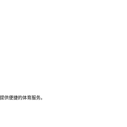
提供便捷的体育服务。