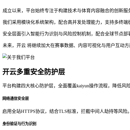
成立以来，平台始终专注于构建技术与体育内容融合的创新服务体
我们采用模块化系统架构，配合高并发处理能力，支持多终端
安全层面引入智能行为识别与风险控制机制，配合全球节点部
未来，开云 将继续加大在赛事数据、内容可视化与用户互动
开云多重安全防护层
平台构建四大核心防护层，全面覆盖kaiyun操作流程，降低风
网络通信安全层
启用全站HTTPS协议，结合TLS标准，拦截中间人劫持等风险
身份验证与行为识别