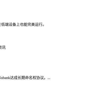
在低端设备上也能完美运行。
资讯
ank达成长期命名权协议。...