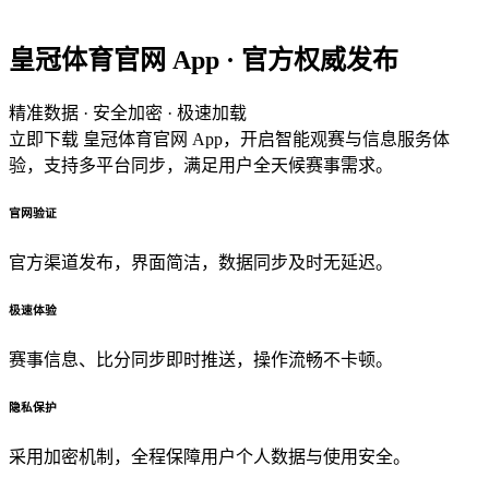
皇冠体育官网 App · 官方权威发布
精准数据 · 安全加密 · 极速加载
立即下载 皇冠体育官网 App，开启智能观赛与信息服务体
验，支持多平台同步，满足用户全天候赛事需求。
官网验证
官方渠道发布，界面简洁，数据同步及时无延迟。
极速体验
赛事信息、比分同步即时推送，操作流畅不卡顿。
隐私保护
采用加密机制，全程保障用户个人数据与使用安全。