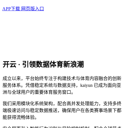
APP下载
网页版入口
开云 · 引领数据体育新浪潮
成立以来，平台始终专注于构建技术与体育内容融合的创新
服务体系。凭借稳定系统与数据支持，kaiyun 已成为面向亚
洲与全球用户的重要体育服务窗口。
我们采用模块化系统架构，配合高并发处理能力，支持多终
端极速访问与稳定数据推送，确保用户在各类赛事场景下都
能获得流畅体验。