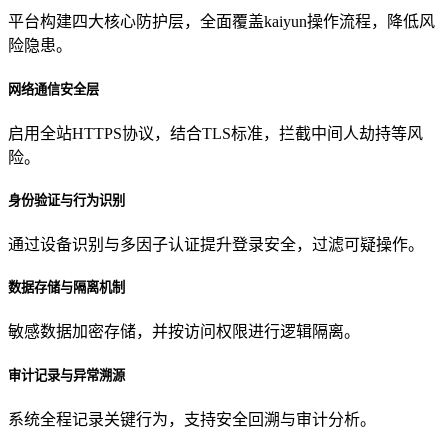
平台构建四大核心防护层，全面覆盖kaiyun操作流程，降低风
险隐患。
网络通信安全层
启用全站HTTPS协议，结合TLS标准，拦截中间人劫持等风
险。
身份验证与行为识别
通过设备识别与多因子认证提升登录安全，过滤可疑操作。
数据存储与隔离机制
敏感数据加密存储，并按访问权限进行逻辑隔离。
审计记录与异常溯源
系统全程记录关键行为，支持安全回溯与审计分析。