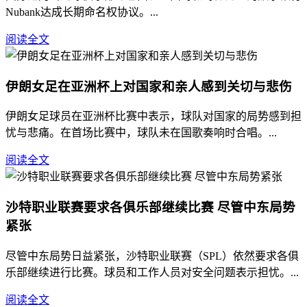
Nubank达成长期命名权协议。...
阅读全文
伊朗女足在亚洲杯上对国家和亲人感到关切与悲伤
伊朗女足球员在亚洲杯比赛中表示，球队对国家的局势感到担
忧与悲痛。在首场比赛中，球队未在国歌奏响时合唱。...
阅读全文
沙特职业联赛要求各俱乐部继续比赛 尽管中东局势
紧张
尽管中东局势日益紧张，沙特职业联赛（SPL）依然要求各俱
乐部继续进行比赛。球员和工作人员对安全问题表示担忧。...
阅读全文