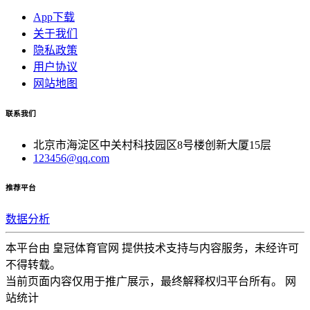
App下载
关于我们
隐私政策
用户协议
网站地图
联系我们
北京市海淀区中关村科技园区8号楼创新大厦15层
123456@qq.com
推荐平台
数据分析
本平台由 皇冠体育官网 提供技术支持与内容服务，未经许可
不得转载。
当前页面内容仅用于推广展示，最终解释权归平台所有。 网
站统计