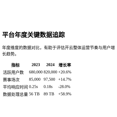
平台年度关键数据追踪
年度维度的数据对比，有助于评估开云整体运营节奏与用户增
长趋势。
2023
2024
指标
增长率
680,000
820,000
+20.6%
活跃用户数
85,000
97,500
+14.7%
赛事场次
0.25s
0.18s
-28.0%
平均响应时间
56 TB
89 TB
+58.9%
数据处理总量