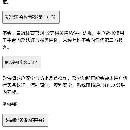
态。
我的资料会被泄露给第三方吗？
不会。皇冠体育官网 遵守相关隐私保护法规，用户数据仅用
于平台内部认证与服务用途，未经允许不会向任何第三方披
露。
是否必须实名认证？
为保障账户安全与防止恶意操作，部分功能可能会要求用户进
行实名认证，流程简洁、资料安全，系统审核通常在 30 分钟
内完成。
平台使用
支持哪些设备访问平台？