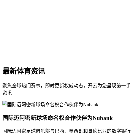
最新体育资讯
聚焦全球热门赛事，即时更新权威动态，开云为您呈现第一手
资讯
国际迈阿密新球场命名权合作伙伴为Nubank
国际迈阿密足球俱乐部与巴西、墨西哥和哥伦比亚的数字银行