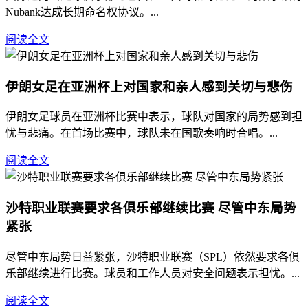
Nubank达成长期命名权协议。...
阅读全文
伊朗女足在亚洲杯上对国家和亲人感到关切与悲伤
伊朗女足球员在亚洲杯比赛中表示，球队对国家的局势感到担
忧与悲痛。在首场比赛中，球队未在国歌奏响时合唱。...
阅读全文
沙特职业联赛要求各俱乐部继续比赛 尽管中东局势
紧张
尽管中东局势日益紧张，沙特职业联赛（SPL）依然要求各俱
乐部继续进行比赛。球员和工作人员对安全问题表示担忧。...
阅读全文