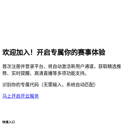
欢迎加入！开启专属你的赛事体验
首次注册并登录平台，将自动激活新用户通道，获取精选推
荐、实时提醒、高清直播等多项功能支持。
识别你的专属代码（无需输入，系统自动匹配）
马上开启开云服务
快速入口