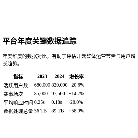
平台年度关键数据追踪
年度维度的数据对比，有助于评估开云整体运营节奏与用户增
长趋势。
2023
2024
指标
增长率
680,000
820,000
+20.6%
活跃用户数
85,000
97,500
+14.7%
赛事场次
0.25s
0.18s
-28.0%
平均响应时间
56 TB
89 TB
+58.9%
数据处理总量