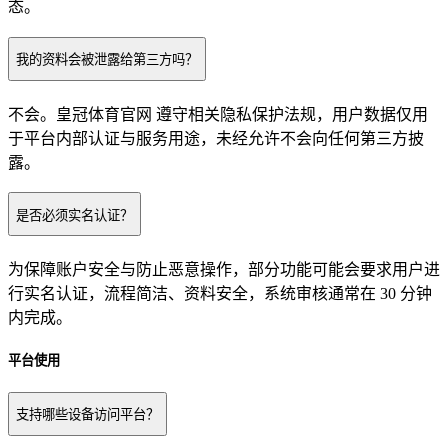
态。
我的资料会被泄露给第三方吗？
不会。皇冠体育官网 遵守相关隐私保护法规，用户数据仅用
于平台内部认证与服务用途，未经允许不会向任何第三方披
露。
是否必须实名认证？
为保障账户安全与防止恶意操作，部分功能可能会要求用户进
行实名认证，流程简洁、资料安全，系统审核通常在 30 分钟
内完成。
平台使用
支持哪些设备访问平台？