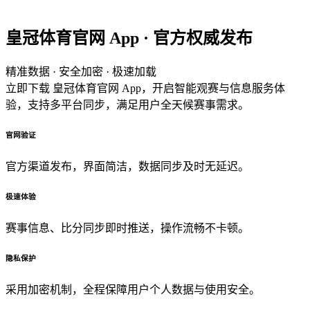
皇冠体育官网 App · 官方权威发布
精准数据 · 安全加密 · 极速加载
立即下载 皇冠体育官网 App，开启智能观赛与信息服务体
验，支持多平台同步，满足用户全天候赛事需求。
官网验证
官方渠道发布，界面简洁，数据同步及时无延迟。
极速体验
赛事信息、比分同步即时推送，操作流畅不卡顿。
隐私保护
采用加密机制，全程保障用户个人数据与使用安全。