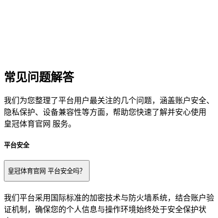
常见问题解答
我们为您整理了平台用户最关注的几个问题，涵盖账户安全、
隐私保护、设备兼容性等方面，帮助您快速了解并安心使用
皇冠体育官网 服务。
平台安全
皇冠体育官网 平台安全吗？
我们平台采用国际标准的加密技术与防火墙系统，结合账户验
证机制，确保您的个人信息与操作环境始终处于安全保护状