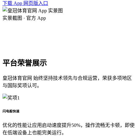
下载 App
网页版入口
实景截图 · 官方 App
平台荣誉展示
皇冠体育官网 始终坚持技术领先与合规运营，荣获多项地区
与国际奖项认可。
闪电般快速
优化的性能让应用启动速度提升50%，操作流畅无卡顿，即使
在低端设备上也能完美运行。