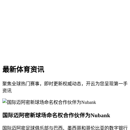
最新体育资讯
聚焦全球热门赛事，即时更新权威动态，开云为您呈现第一手
资讯
国际迈阿密新球场命名权合作伙伴为Nubank
国际迈阿密足球俱乐部与巴西、墨西哥和哥伦比亚的数字银行